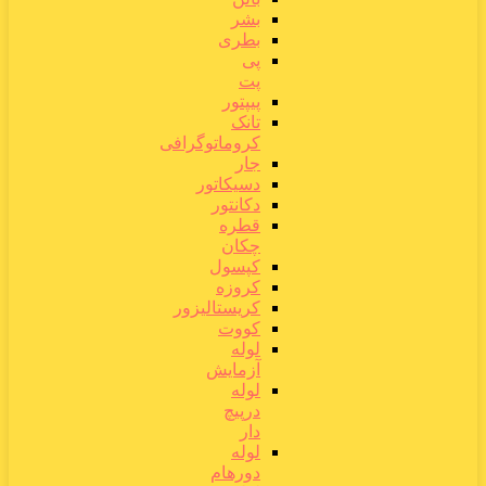
بشر
بطری
پی
پت
پیپتور
تانک
کروماتوگرافی
جار
دسیکاتور
دکانتور
قطره
چکان
کپسول
کروزه
کریستالیزور
کووت
لوله
آزمایش
لوله
درپیچ
دار
لوله
دورهام