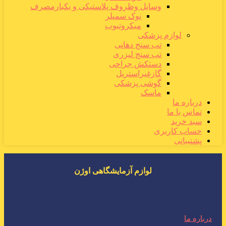
وسایل وظروف پلاستیکی و یکبارمصرف
نوک سمپلر
میکروتیوب
لوازم پزشکی
تب سنج دهانی
تب سنج لیزری
دستکش جراحی
گازغیراستریل
گوشی پزشکی
ماسک
درباره ما
تماس با ما
سبد خرید
حساب کاربری
پشتیبانی
لوازم آزمایشگاهی اوژن
درباره ما