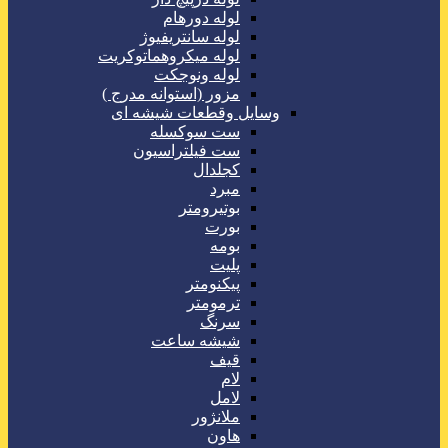
لوله دورهام
لوله سانتریفیوژ
لوله میکروهماتوکریت
لوله ونوجکت
مزور (استوانه مدرج )
وسایل وقطعات شیشه ای
ست سوکسله
ست فیلتراسیون
کجلدال
مبرد
بوتیرومتر
بورت
بومه
پلیت
پیکنومتر
ترمومتر
سرنگ
شیشه ساعت
قیف
لام
لامل
ملانژور
هاون