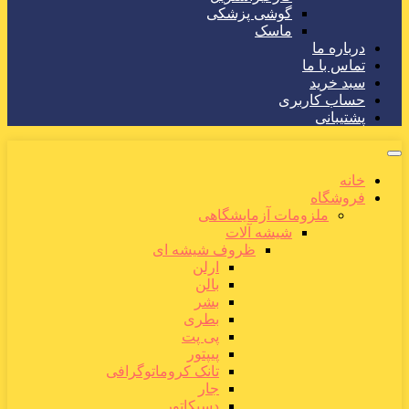
گوشی پزشکی
ماسک
درباره ما
تماس با ما
سبد خرید
حساب کاربری
پشتیبانی
خانه
فروشگاه
ملزومات آزمایشگاهی
شیشه آلات
ظروف شیشه ای
ارلن
بالن
بشر
بطری
پی پت
پیپتور
تانک کروماتوگرافی
جار
دسیکاتور