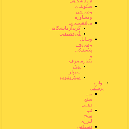
آزمایشگاهی
سکوبندی
وطراحی
ومشاوره
موادشیمیایی
گریدآزمایشگاهی
گریدصنعتی
وسایل
وظروف
پلاستیکی
و
یکبارمصرف
نوک
سمپلر
میکروتیوب
لوازم
پزشکی
تب
سنج
دهانی
تب
سنج
لیزری
دستکش