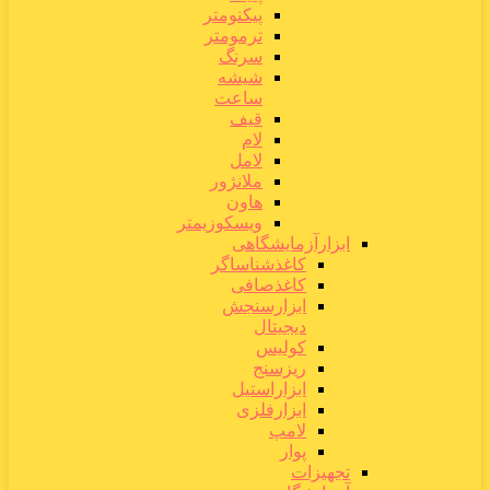
پیکنومتر
ترمومتر
سرنگ
شیشه
ساعت
قیف
لام
لامل
ملانژور
هاون
ویسکوزیمتر
ابزارآزمایشگاهی
کاغذشناساگر
کاغذصافی
ابزارسنجش
دیجیتال
کولیس
ریزسنج
ابزاراستیل
ابزارفلزی
لامپ
پوار
تجهیزات