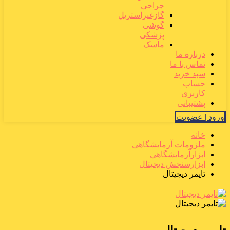
جراحی
گازغیراستریل
گوشی
پزشکی
ماسک
درباره ما
تماس با ما
سبد خرید
حساب
کاربری
پشتیبانی
ورود | عضویت
خانه
ملزومات آزمایشگاهی
ابزارآزمایشگاهی
ابزارسنجش دیجیتال
تایمر دیجیتال