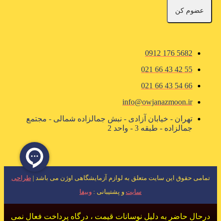
عضوم کن
5682 176 0912
55 42 43 66 021
66 54 43 66 021
info@owjanazmoon.ir
تهران - خیابان آزادی - نبش جمالزاده شمالی - مجتمع
جمالزاده - طبقه 3 - واحد 2
تمامی حقوق این سایت متعلق به لوازم آزمایشگاهی اوژن می باشد |
طراحی
سایت
و پشتیبانی :
وبیفا
درحال حاضر به دلیل نوسانات قیمت ، درگاه پرداخت فعال نمی