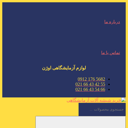
درباره ما
تماس با ما
لوازم آزمایشگاهی اوژن
5682 176 0912
55 42 43 66 021
66 54 43 66 021