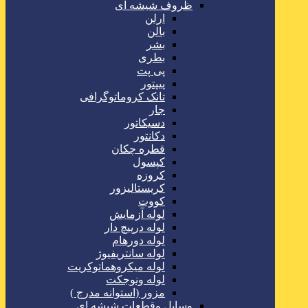
ظروف شیشه ای
ارلن
بالن
بشر
بطری
پی پت
پیپتور
تانک کروماتوگرافی
جار
دسیکاتور
دکانتور
قطره چکان
کپسول
کروزه
کریستالیزور
کووت
لوله آزمایش
لوله درپیچ دار
لوله دورهام
لوله سانتریفیوژ
لوله میکروهماتوکریت
لوله ونوجکت
مزور (استوانه مدرج )
وسایل وقطعات شیشه ای