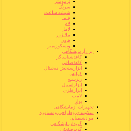
ترمومتر
سرنگ
شیشه ساعت
قیف
لام
لامل
ملانژور
هاون
ویسکوزیمتر
ابزارآزمایشگاهی
کاغذشناساگر
کاغذصافی
ابزارسنجش دیجیتال
کولیس
ریزسنج
ابزاراستیل
ابزارفلزی
لامپ
پوار
تجهیزات آزمایشگاهی
سکوبندی وطراحی ومشاوره
موادشیمیایی
گریدآزمایشگاهی
گریدصنعتی