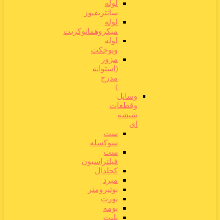
لوله
سانتریفیوژ
لوله
میکروهماتوکریت
لوله
ونوجکت
مزور
(استوانه
مدرج
)
وسایل
وقطعات
شیشه
ای
ست
سوکسله
ست
فیلتراسیون
کجلدال
مبرد
بوتیرومتر
بورت
بومه
پلیت