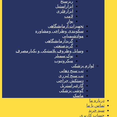
ریزسنج
ابزاراستیل
ابزارفلزی
لامپ
پوار
تجهیزات آزمایشگاهی
سکوبندی وطراحی ومشاوره
موادشیمیایی
گریدآزمایشگاهی
گریدصنعتی
وسایل وظروف پلاستیکی و یکبارمصرف
نوک سمپلر
میکروتیوب
لوازم پزشکی
تب سنج دهانی
تب سنج لیزری
دستکش جراحی
گازغیراستریل
گوشی پزشکی
ماسک
درباره ما
تماس با ما
سبد خرید
حساب کاربری