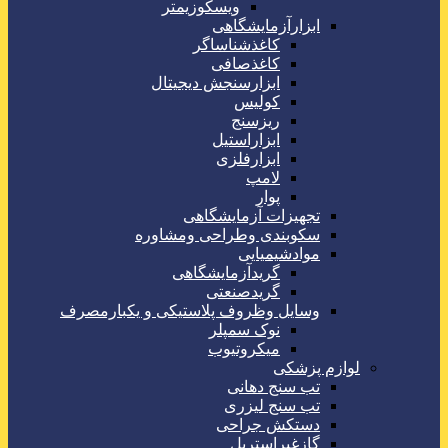
ویسکوزیمتر
ابزارآزمایشگاهی
کاغذشناساگر
کاغذصافی
ابزارسنجش دیجیتال
کولیس
ریزسنج
ابزاراستیل
ابزارفلزی
لامپ
پوار
تجهیزات آزمایشگاهی
سکوبندی وطراحی ومشاوره
موادشیمیایی
گریدآزمایشگاهی
گریدصنعتی
وسایل وظروف پلاستیکی و یکبارمصرف
نوک سمپلر
میکروتیوب
لوازم پزشکی
تب سنج دهانی
تب سنج لیزری
دستکش جراحی
گازغیراستریل