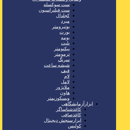
ست سوکسله
ست فیلتراسیون
کجلدال
مبرد
بوتیرومتر
بورت
بومه
پلیت
پیکنومتر
ترمومتر
سرنگ
شیشه ساعت
قیف
لام
لامل
ملانژور
هاون
ویسکوزیمتر
ابزارآزمایشگاهی
کاغذشناساگر
کاغذصافی
ابزارسنجش دیجیتال
کولیس