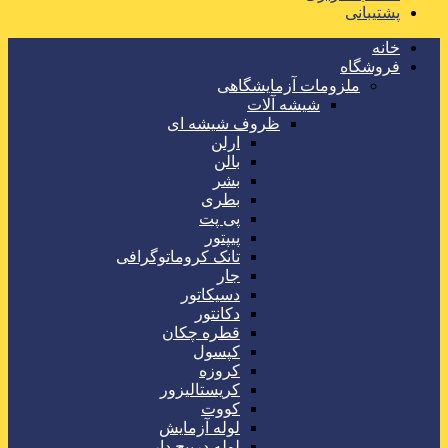
پشتیبانی
خانه
فروشگاه
ملزومات آزمایشگاهی
شیشه آلات
ظروف شیشه ای
ارلن
بالن
بشر
بطری
پی پت
پیپتور
تانک کروماتوگرافی
جار
دسیکاتور
دکانتور
قطره چکان
کپسول
کروزه
کریستالیزور
کووت
لوله آزمایش
لوله درپیچ دار