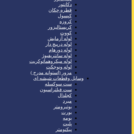
دکانتور
قطره چکان
کپسول
کروزه
کریستالیزور
کووت
لوله آزمایش
لوله درپیچ دار
لوله دورهام
لوله سانتریفیوژ
لوله میکروهماتوکریت
لوله ونوجکت
مزور (استوانه مدرج )
وسایل وقطعات شیشه ای
ست سوکسله
ست فیلتراسیون
کجلدال
مبرد
بوتیرومتر
بورت
بومه
پلیت
پیکنومتر