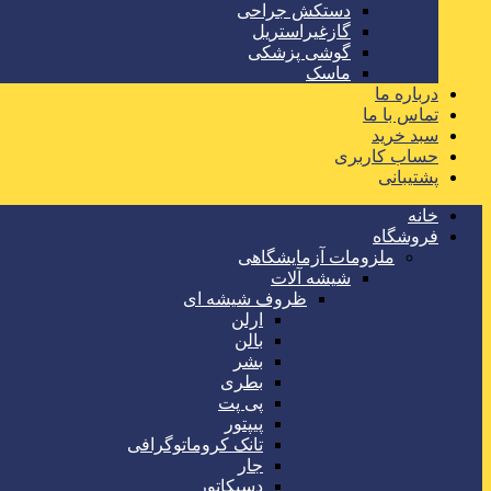
دستکش جراحی
گازغیراستریل
گوشی پزشکی
ماسک
درباره ما
تماس با ما
سبد خرید
حساب کاربری
پشتیبانی
خانه
فروشگاه
ملزومات آزمایشگاهی
شیشه آلات
ظروف شیشه ای
ارلن
بالن
بشر
بطری
پی پت
پیپتور
تانک کروماتوگرافی
جار
دسیکاتور