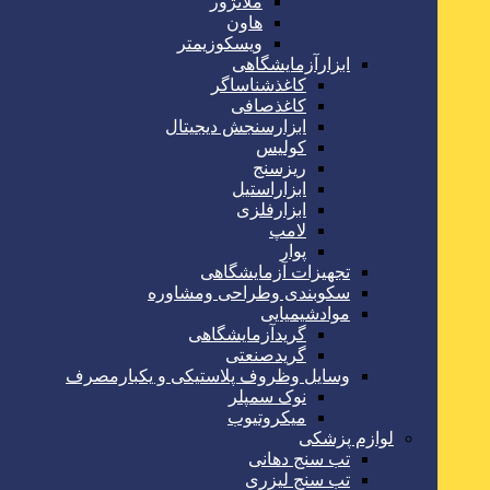
ملانژور
هاون
ویسکوزیمتر
ابزارآزمایشگاهی
کاغذشناساگر
کاغذصافی
ابزارسنجش دیجیتال
کولیس
ریزسنج
ابزاراستیل
ابزارفلزی
لامپ
پوار
تجهیزات آزمایشگاهی
سکوبندی وطراحی ومشاوره
موادشیمیایی
گریدآزمایشگاهی
گریدصنعتی
وسایل وظروف پلاستیکی و یکبارمصرف
نوک سمپلر
میکروتیوب
لوازم پزشکی
تب سنج دهانی
تب سنج لیزری