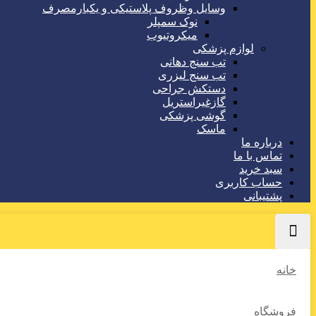
وسایل وظروف پلاستیکی و یکبارمصرف
نوک سمپلر
میکروتیوب
لوازم پزشکی
تب سنج دهانی
تب سنج لیزری
دستکش جراحی
گازغیراستریل
گوشی پزشکی
ماسک
درباره ما
تماس با ما
سبد خرید
حساب کاربری
پشتیبانی
خانه
فروشگاه