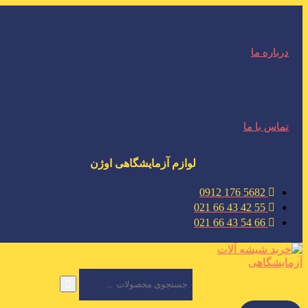
درباره ما
تماس با ما
لوازم آزمایشگاهی اوژن
5682 176 0912
55 42 43 66 021
66 54 43 66 021