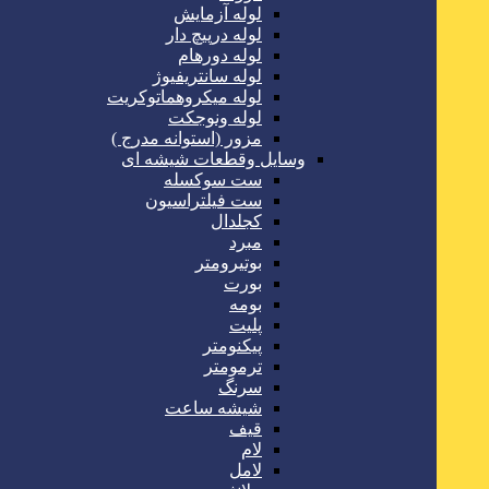
لوله آزمایش
لوله درپیچ دار
لوله دورهام
لوله سانتریفیوژ
لوله میکروهماتوکریت
لوله ونوجکت
مزور (استوانه مدرج )
وسایل وقطعات شیشه ای
ست سوکسله
ست فیلتراسیون
کجلدال
مبرد
بوتیرومتر
بورت
بومه
پلیت
پیکنومتر
ترمومتر
سرنگ
شیشه ساعت
قیف
لام
لامل