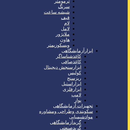
ترمومتر
سرنگ
شیشه ساعت
قیف
لام
لامل
ملانژور
هاون
ویسکوزیمتر
ابزارآزمایشگاهی
کاغذشناساگر
کاغذصافی
ابزارسنجش دیجیتال
کولیس
ریزسنج
ابزاراستیل
ابزارفلزی
لامپ
پوار
تجهیزات آزمایشگاهی
سکوبندی وطراحی ومشاوره
موادشیمیایی
گریدآزمایشگاهی
گریدصنعتی