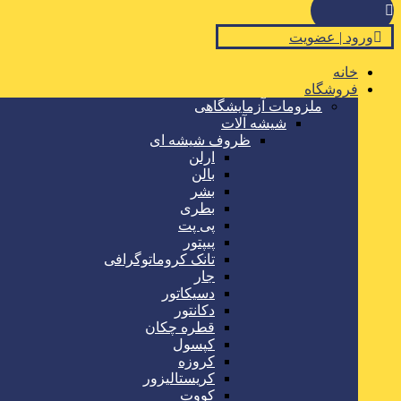
ورود | عضویت
خانه
فروشگاه
ملزومات آزمایشگاهی
شیشه آلات
ظروف شیشه ای
ارلن
بالن
بشر
بطری
پی پت
پیپتور
تانک کروماتوگرافی
جار
دسیکاتور
دکانتور
قطره چکان
کپسول
کروزه
کریستالیزور
کووت