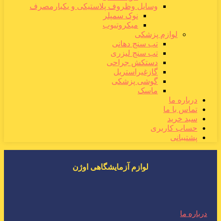
وسایل وظروف پلاستیکی و یکبارمصرف
نوک سمپلر
میکروتیوب
لوازم پزشکی
تب سنج دهانی
تب سنج لیزری
دستکش جراحی
گازغیراستریل
گوشی پزشکی
ماسک
درباره ما
تماس با ما
سبد خرید
حساب کاربری
پشتیبانی
لوازم آزمایشگاهی اوژن
درباره ما