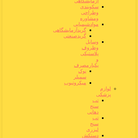
آزمایشگاهی
سکوبندی
وطراحی
ومشاوره
موادشیمیایی
گریدآزمایشگاهی
گریدصنعتی
وسایل
وظروف
پلاستیکی
و
یکبارمصرف
نوک
سمپلر
میکروتیوب
لوازم
پزشکی
تب
سنج
دهانی
تب
سنج
لیزری
دستکش