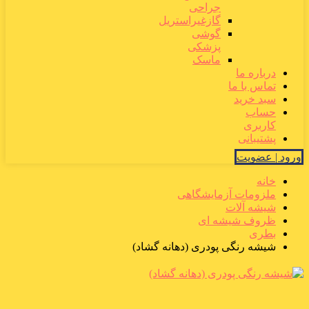
جراحی
گازغیراستریل
گوشی
پزشکی
ماسک
درباره ما
تماس با ما
سبد خرید
حساب
کاربری
پشتیبانی
ورود | عضویت
خانه
ملزومات آزمایشگاهی
شیشه آلات
ظروف شیشه ای
بطری
شیشه رنگی پودری (دهانه گشاد)