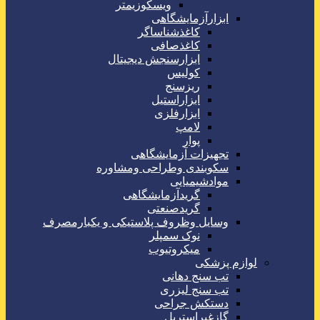
ویسکوزیمتر
ابزارآزمایشگاهی
کاغذشناساگر
کاغذصافی
ابزارسنجش دیجیتال
کولیس
ریزسنج
ابزاراستیل
ابزارفلزی
لامپ
پوار
تجهیزات آزمایشگاهی
سکوبندی وطراحی ومشاوره
موادشیمیایی
گریدآزمایشگاهی
گریدصنعتی
وسایل وظروف پلاستیکی و یکبارمصرف
نوک سمپلر
میکروتیوب
لوازم پزشکی
تب سنج دهانی
تب سنج لیزری
دستکش جراحی
گازغیراستریل