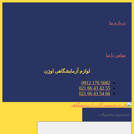
درباره ما
تماس با ما
لوازم آزمایشگاهی اوژن
5682 176 0912
55 42 43 66 021
66 54 43 66 021