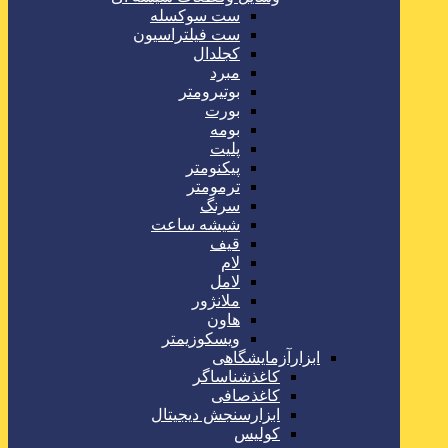
ست سوکسله
ست فیلتراسیون
کجلدال
مبرد
بوتیرومتر
بورت
بومه
پلیت
پیکنومتر
ترمومتر
سرنگ
شیشه ساعت
قیف
لام
لامل
ملانژور
هاون
ویسکوزیمتر
ابزارآزمایشگاهی
کاغذشناساگر
کاغذصافی
ابزارسنجش دیجیتال
کولیس