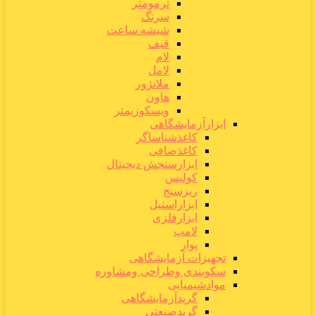
ترمومتر
سرنگ
شیشه ساعت
قیف
لام
لامل
ملانژور
هاون
ویسکوزیمتر
ابزارآزمایشگاهی
کاغذشناساگر
کاغذصافی
ابزارسنجش دیجیتال
کولیس
ریزسنج
ابزاراستیل
ابزارفلزی
لامپ
پوار
تجهیزات آزمایشگاهی
سکوبندی وطراحی ومشاوره
موادشیمیایی
گریدآزمایشگاهی
گریدصنعتی