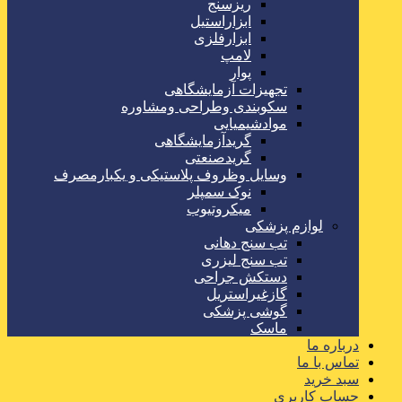
ریزسنج
ابزاراستیل
ابزارفلزی
لامپ
پوار
تجهیزات آزمایشگاهی
سکوبندی وطراحی ومشاوره
موادشیمیایی
گریدآزمایشگاهی
گریدصنعتی
وسایل وظروف پلاستیکی و یکبارمصرف
نوک سمپلر
میکروتیوب
لوازم پزشکی
تب سنج دهانی
تب سنج لیزری
دستکش جراحی
گازغیراستریل
گوشی پزشکی
ماسک
درباره ما
تماس با ما
سبد خرید
حساب کاربری