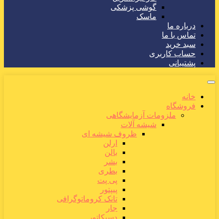
گوشی پزشکی
ماسک
درباره ما
تماس با ما
سبد خرید
حساب کاربری
پشتیبانی
خانه
فروشگاه
ملزومات آزمایشگاهی
شیشه آلات
ظروف شیشه ای
ارلن
بالن
بشر
بطری
پی پت
پیپتور
تانک کروماتوگرافی
جار
دسیکاتور