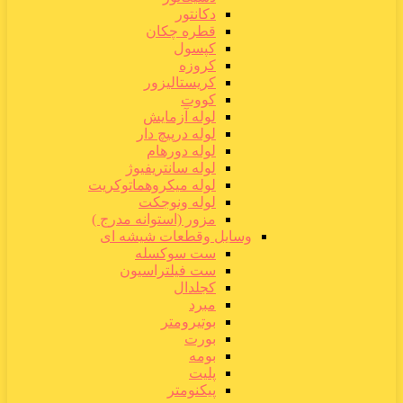
دکانتور
قطره چکان
کپسول
کروزه
کریستالیزور
کووت
لوله آزمایش
لوله درپیچ دار
لوله دورهام
لوله سانتریفیوژ
لوله میکروهماتوکریت
لوله ونوجکت
مزور (استوانه مدرج )
وسایل وقطعات شیشه ای
ست سوکسله
ست فیلتراسیون
کجلدال
مبرد
بوتیرومتر
بورت
بومه
پلیت
پیکنومتر