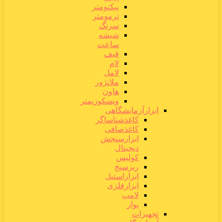
پیکنومتر
ترمومتر
سرنگ
شیشه
ساعت
قیف
لام
لامل
ملانژور
هاون
ویسکوزیمتر
ابزارآزمایشگاهی
کاغذشناساگر
کاغذصافی
ابزارسنجش
دیجیتال
کولیس
ریزسنج
ابزاراستیل
ابزارفلزی
لامپ
پوار
تجهیزات