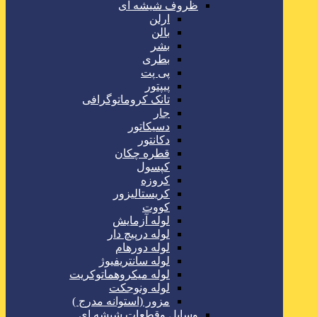
ظروف شیشه ای
ارلن
بالن
بشر
بطری
پی پت
پیپتور
تانک کروماتوگرافی
جار
دسیکاتور
دکانتور
قطره چکان
کپسول
کروزه
کریستالیزور
کووت
لوله آزمایش
لوله درپیچ دار
لوله دورهام
لوله سانتریفیوژ
لوله میکروهماتوکریت
لوله ونوجکت
مزور (استوانه مدرج )
وسایل وقطعات شیشه ای