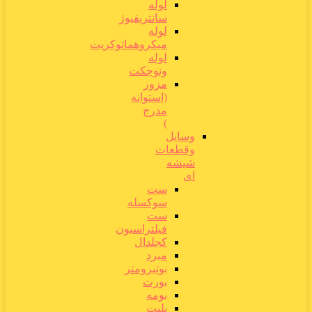
لوله
سانتریفیوژ
لوله
میکروهماتوکریت
لوله
ونوجکت
مزور
(استوانه
مدرج
)
وسایل
وقطعات
شیشه
ای
ست
سوکسله
ست
فیلتراسیون
کجلدال
مبرد
بوتیرومتر
بورت
بومه
پلیت