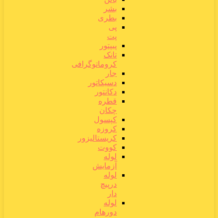
بشر
بطری
پی
پت
پیپتور
تانک
کروماتوگرافی
جار
دسیکاتور
دکانتور
قطره
چکان
کپسول
کروزه
کریستالیزور
کووت
لوله
آزمایش
لوله
درپیچ
دار
لوله
دورهام