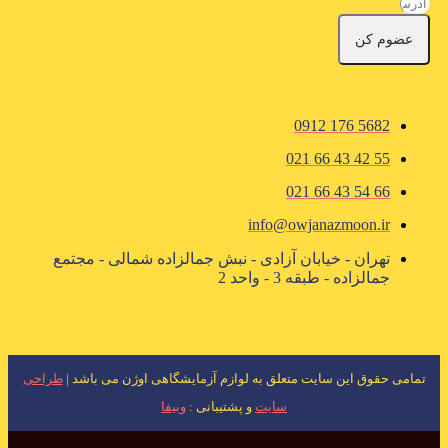
عضوم کن
5682 176 0912
55 42 43 66 021
66 54 43 66 021
info@owjanazmoon.ir
تهران - خیابان آزادی - نبش جمالزاده شمالی - مجتمع
جمالزاده - طبقه 3 - واحد 2
تمامی حقوق این سایت متعلق به لوازم آزمایشگاهی اوژن می باشد |
طراحی
سایت
و پشتیبانی :
وبیفا