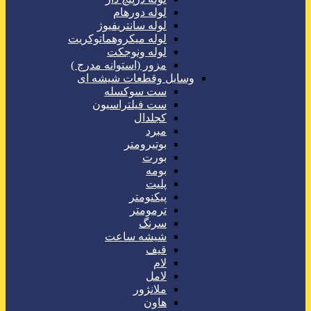
لوله دورهام
لوله سانتریفیوژ
لوله میکروهماتوکریت
لوله ونوجکت
مزور (استوانه مدرج )
وسایل وقطعات شیشه ای
ست سوکسله
ست فیلتراسیون
کجلدال
مبرد
بوتیرومتر
بورت
بومه
پلیت
پیکنومتر
ترمومتر
سرنگ
شیشه ساعت
قیف
لام
لامل
ملانژور
هاون