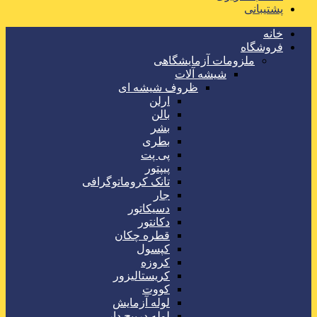
پشتیبانی
خانه
فروشگاه
ملزومات آزمایشگاهی
شیشه آلات
ظروف شیشه ای
ارلن
بالن
بشر
بطری
پی پت
پیپتور
تانک کروماتوگرافی
جار
دسیکاتور
دکانتور
قطره چکان
کپسول
کروزه
کریستالیزور
کووت
لوله آزمایش
لوله درپیچ دار