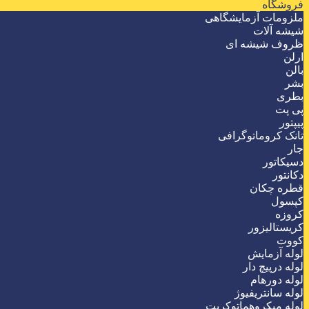
فروشگاه
ملزومات آزمایشگاهی
شیشه آلات
ظروف شیشه ای
ارلن
بالن
بشر
بطری
پی پت
پیپتور
تانک کروماتوگرافی
جار
دسیکاتور
دکانتور
قطره چکان
کپسول
کروزه
کریستالیزور
کووت
لوله آزمایش
لوله درپیچ دار
لوله دورهام
لوله سانتریفیوژ
لوله میکروهماتوکریت