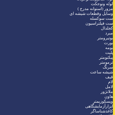
لوله ونوجکت
مزور (استوانه مدرج )
وسایل وقطعات شیشه ای
ست سوکسله
ست فیلتراسیون
کجلدال
مبرد
بوتیرومتر
بورت
بومه
پلیت
پیکنومتر
ترمومتر
سرنگ
شیشه ساعت
قیف
لام
لامل
ملانژور
هاون
ویسکوزیمتر
ابزارآزمایشگاهی
کاغذشناساگر