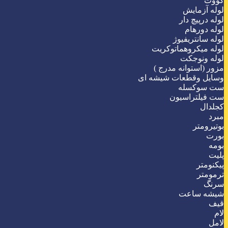
کووت
لوله آزمایش
لوله درپیچ دار
لوله دورهام
لوله سانتریفیوژ
لوله میکروهماتوکریت
لوله ونوجکت
مزور (استوانه مدرج )
وسایل وقطعات شیشه ای
ست سوکسله
ست فیلتراسیون
کجلدال
مبرد
بوتیرومتر
بورت
بومه
پلیت
پیکنومتر
ترمومتر
سرنگ
شیشه ساعت
قیف
لام
لامل