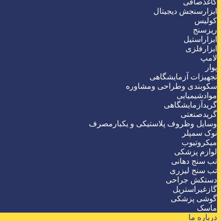
کاغذصافی
ابزارسنجش دیجیتال
کولیس
ریزسنج
ابزاراستیل
ابزارفلزی
لامپ
پوار
تجهیزات آزمایشگاهی
سکوبندی وطراحی ومشاوره
موادشیمیایی
گریدآزمایشگاهی
گریدصنعتی
وسایل وظروف پلاستیکی و یکبارمصرف
نوک سمپلر
میکروتیوب
لوازم پزشکی
تب سنج دهانی
تب سنج لیزری
دستکش جراحی
گازغیراستریل
گوشی پزشکی
ماسک
درباره ما