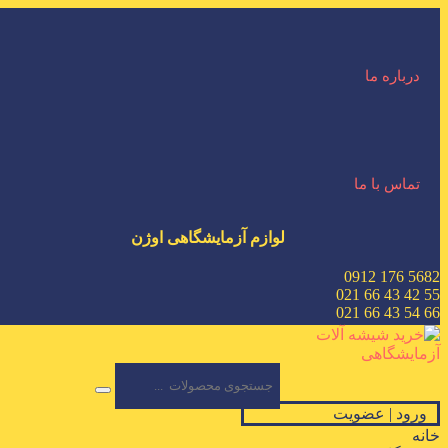
درباره ما
تماس با ما
لوازم آزمایشگاهی اوژن
5682 176 0912
55 42 43 66 021
66 54 43 66 021
ورود | عضویت
خانه