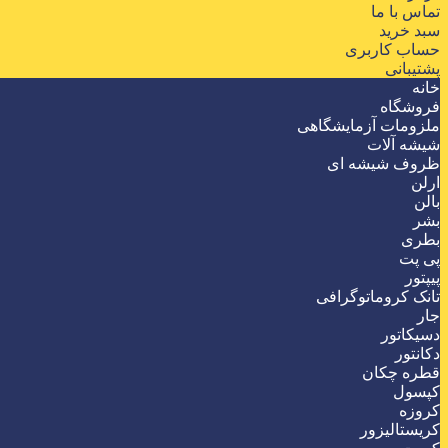
تماس با ما
سبد خرید
حساب کاربری
پشتیبانی
خانه
فروشگاه
ملزومات آزمایشگاهی
شیشه آلات
ظروف شیشه ای
ارلن
بالن
بشر
بطری
پی پت
پیپتور
تانک کروماتوگرافی
جار
دسیکاتور
دکانتور
قطره چکان
کپسول
کروزه
کریستالیزور