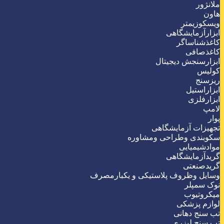
ملانژور
هاون
ویسکوزیمتر
ابزارآزمایشگاهی
کاغذشناساگر
کاغذصافی
ابزارسنجش دیجیتال
کولیس
ریزسنج
ابزاراستیل
ابزارفلزی
لامپ
پوار
تجهیزات آزمایشگاهی
سکوبندی وطراحی ومشاوره
موادشیمیایی
گریدآزمایشگاهی
گریدصنعتی
وسایل وظروف پلاستیکی و یکبارمصرف
نوک سمپلر
میکروتیوب
لوازم پزشکی
تب سنج دهانی
تب سنج لیزری