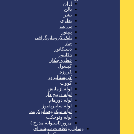
ارلن
بالن
بشر
بطری
پی پت
پیپتور
تانک کروماتوگرافی
جار
دسیکاتور
دکانتور
قطره چکان
کپسول
کروزه
کریستالیزور
کووت
لوله آزمایش
لوله درپیچ دار
لوله دورهام
لوله سانتریفیوژ
لوله میکروهماتوکریت
لوله ونوجکت
مزور (استوانه مدرج )
وسایل وقطعات شیشه ای