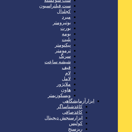
ست سوکسله
ست فیلتراسیون
کجلدال
مبرد
بوتیرومتر
بورت
بومه
پلیت
پیکنومتر
ترمومتر
سرنگ
شیشه ساعت
قیف
لام
لامل
ملانژور
هاون
ویسکوزیمتر
ابزارآزمایشگاهی
کاغذشناساگر
کاغذصافی
ابزارسنجش دیجیتال
کولیس
ریزسنج