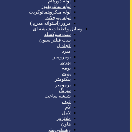
لوله دورهام
لوله سانتریفیوژ
لوله میکروهماتوکریت
لوله ونوجکت
مزور (استوانه مدرج )
وسایل وقطعات شیشه ای
ست سوکسله
ست فیلتراسیون
کجلدال
مبرد
بوتیرومتر
بورت
بومه
پلیت
پیکنومتر
ترمومتر
سرنگ
شیشه ساعت
قیف
لام
لامل
ملانژور
هاون
ویسکوزیمتر