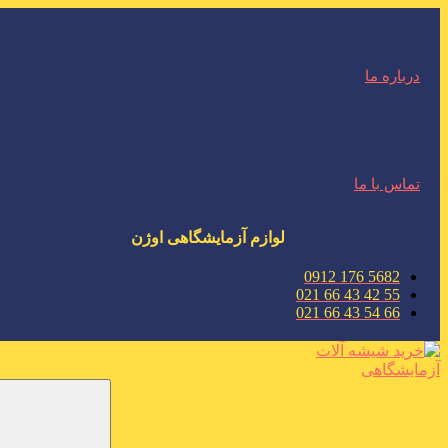
درباره ما
تماس با ما
لوازم آزمایشگاهی اوژن
5682 176 0912
55 42 43 66 021
66 54 43 66 021