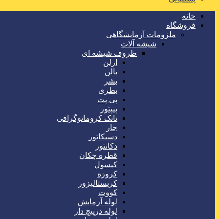
خانه
فروشگاه
ملزومات آزمایشگاهی
شیشه آلات
ظروف شیشه ای
ارلن
بالن
بشر
بطری
پی پت
پیپتور
تانک کروماتوگرافی
جار
دسیکاتور
دکانتور
قطره چکان
کپسول
کروزه
کریستالیزور
کووت
لوله آزمایش
لوله درپیچ دار