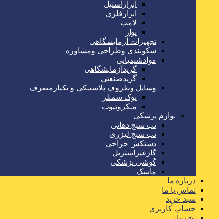
ابزاراستیل
ابزارفلزی
لامپ
پوار
تجهیزات آزمایشگاهی
سکوبندی وطراحی ومشاوره
موادشیمیایی
گریدآزمایشگاهی
گریدصنعتی
وسایل وظروف پلاستیکی و یکبارمصرف
نوک سمپلر
میکروتیوب
لوازم پزشکی
تب سنج دهانی
تب سنج لیزری
دستکش جراحی
گازغیراستریل
گوشی پزشکی
ماسک
درباره ما
تماس با ما
سبد خرید
حساب کاربری
پشتیبانی