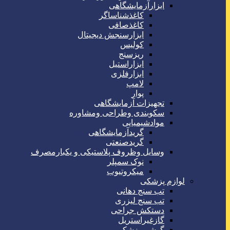
ابزارآزمایشگاهی
کاغذشناساگر
کاغذصافی
ابزارسنجش دیجیتال
کولیس
ریزسنج
ابزاراستیل
ابزارفلزی
لامپ
پوار
تجهیزات آزمایشگاهی
سکوبندی وطراحی ومشاوره
موادشیمیایی
گریدآزمایشگاهی
گریدصنعتی
وسایل وظروف پلاستیکی و یکبارمصرف
نوک سمپلر
میکروتیوب
لوازم پزشکی
تب سنج دهانی
تب سنج لیزری
دستکش جراحی
گازغیراستریل
گوشی پزشکی