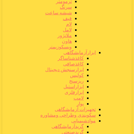
ترمومتر
سرنگ
شیشه ساعت
قیف
لام
لامل
ملانژور
هاون
ویسکوزیمتر
ابزارآزمایشگاهی
کاغذشناساگر
کاغذصافی
ابزارسنجش دیجیتال
کولیس
ریزسنج
ابزاراستیل
ابزارفلزی
لامپ
پوار
تجهیزات آزمایشگاهی
سکوبندی وطراحی ومشاوره
موادشیمیایی
گریدآزمایشگاهی
گریدصنعتی