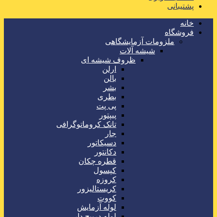
پشتیبانی
خانه
فروشگاه
ملزومات آزمایشگاهی
شیشه آلات
ظروف شیشه ای
ارلن
بالن
بشر
بطری
پی پت
پیپتور
تانک کروماتوگرافی
جار
دسیکاتور
دکانتور
قطره چکان
کپسول
کروزه
کریستالیزور
کووت
لوله آزمایش
لوله درپیچ دار