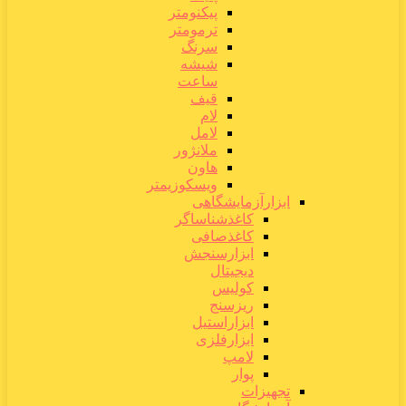
پیکنومتر
ترمومتر
سرنگ
شیشه
ساعت
قیف
لام
لامل
ملانژور
هاون
ویسکوزیمتر
ابزارآزمایشگاهی
کاغذشناساگر
کاغذصافی
ابزارسنجش
دیجیتال
کولیس
ریزسنج
ابزاراستیل
ابزارفلزی
لامپ
پوار
تجهیزات