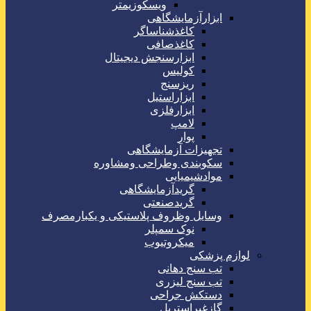
ویسکوزیمتر
ابزارآزمایشگاهی
کاغذشناساگر
کاغذصافی
ابزارسنجش دیجیتال
کولیس
ریزسنج
ابزاراستیل
ابزارفلزی
لامپ
پوار
تجهیزات آزمایشگاهی
سکوبندی وطراحی ومشاوره
موادشیمیایی
گریدآزمایشگاهی
گریدصنعتی
وسایل وظروف پلاستیکی و یکبارمصرف
نوک سمپلر
میکروتیوب
لوازم پزشکی
تب سنج دهانی
تب سنج لیزری
دستکش جراحی
گازغیراستریل