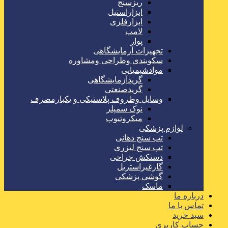
ریزسنج
ابزاراستیل
ابزارفلزی
لامپ
پوار
تجهیزات آزمایشگاهی
سکوبندی وطراحی ومشاوره
موادشیمیایی
گریدآزمایشگاهی
گریدصنعتی
وسایل وظروف پلاستیکی و یکبارمصرف
نوک سمپلر
میکروتیوب
لوازم پزشکی
تب سنج دهانی
تب سنج لیزری
دستکش جراحی
گازغیراستریل
گوشی پزشکی
ماسک
درباره ما
تماس با ما
سبد خرید
حساب کاربری