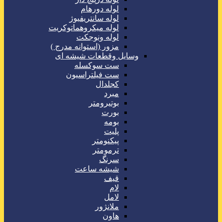
لوله دورهام
لوله سانتریفیوژ
لوله میکروهماتوکریت
لوله ونوجکت
مزور (استوانه مدرج )
وسایل وقطعات شیشه ای
ست سوکسله
ست فیلتراسیون
کجلدال
مبرد
بوتیرومتر
بورت
بومه
پلیت
پیکنومتر
ترمومتر
سرنگ
شیشه ساعت
قیف
لام
لامل
ملانژور
هاون