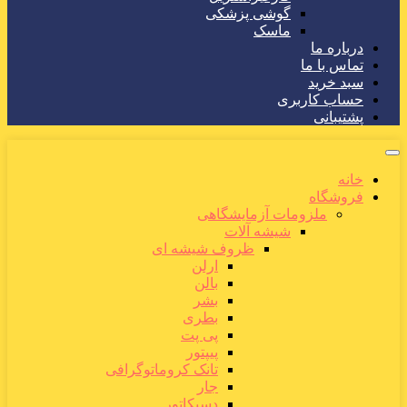
گوشی پزشکی
ماسک
درباره ما
تماس با ما
سبد خرید
حساب کاربری
پشتیبانی
خانه
فروشگاه
ملزومات آزمایشگاهی
شیشه آلات
ظروف شیشه ای
ارلن
بالن
بشر
بطری
پی پت
پیپتور
تانک کروماتوگرافی
جار
دسیکاتور