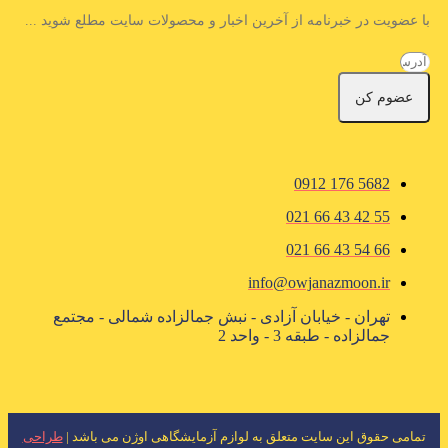
با عضویت در خبرنامه از آخرین اخبار و محصولات سایت مطلع شوید ...
عضوم کن
5682 176 0912
55 42 43 66 021
66 54 43 66 021
info@owjanazmoon.ir
تهران - خیابان آزادی - نبش جمالزاده شمالی - مجتمع
جمالزاده - طبقه 3 - واحد 2
تمامی حقوق این سایت متعلق به لوازم آزمایشگاهی اوژن می باشد |
طراحی