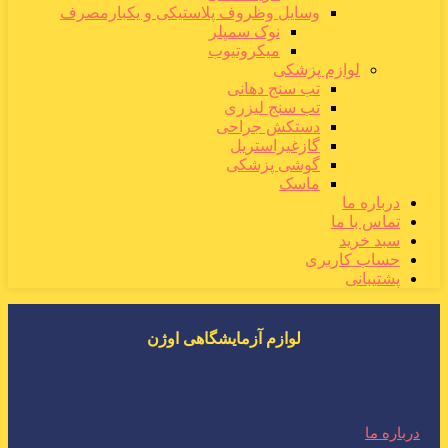
وسایل وظروف پلاستیکی و یکبارمصرف
نوک سمپلر
میکروتیوب
لوازم پزشکی
تب سنج دهانی
تب سنج لیزری
دستکش جراحی
گازغیراستریل
گوشی پزشکی
ماسک
درباره ما
تماس با ما
سبد خرید
حساب کاربری
پشتیبانی
لوازم آزمایشگاهی اوژن
درباره ما