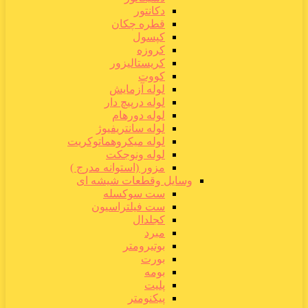
دکانتور
قطره چکان
کپسول
کروزه
کریستالیزور
کووت
لوله آزمایش
لوله درپیچ دار
لوله دورهام
لوله سانتریفیوژ
لوله میکروهماتوکریت
لوله ونوجکت
مزور (استوانه مدرج )
وسایل وقطعات شیشه ای
ست سوکسله
ست فیلتراسیون
کجلدال
مبرد
بوتیرومتر
بورت
بومه
پلیت
پیکنومتر