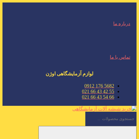
درباره ما
تماس با ما
لوازم آزمایشگاهی اوژن
5682 176 0912
55 42 43 66 021
66 54 43 66 021