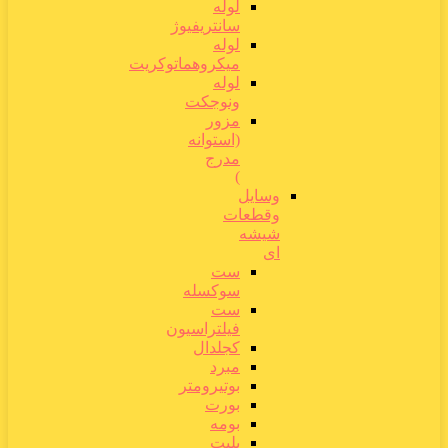
لوله
سانتریفیوژ
لوله
میکروهماتوکریت
لوله
ونوجکت
مزور
(استوانه
مدرج
)
وسایل
وقطعات
شیشه
ای
ست
سوکسله
ست
فیلتراسیون
کجلدال
مبرد
بوتیرومتر
بورت
بومه
پلیت