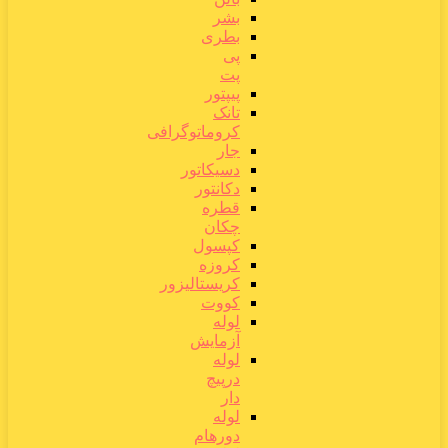
بشر
بطری
پی
پت
پیپتور
تانک
کروماتوگرافی
جار
دسیکاتور
دکانتور
قطره
چکان
کپسول
کروزه
کریستالیزور
کووت
لوله
آزمایش
لوله
درپیچ
دار
لوله
دورهام