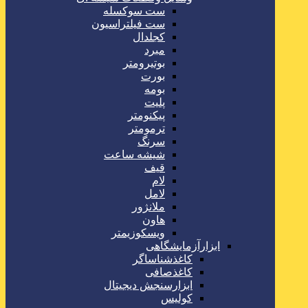
ست سوکسله
ست فیلتراسیون
کجلدال
مبرد
بوتیرومتر
بورت
بومه
پلیت
پیکنومتر
ترمومتر
سرنگ
شیشه ساعت
قیف
لام
لامل
ملانژور
هاون
ویسکوزیمتر
ابزارآزمایشگاهی
کاغذشناساگر
کاغذصافی
ابزارسنجش دیجیتال
کولیس