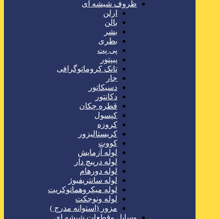
ظروف شیشه ای
ارلن
بالن
بشر
بطری
پی پت
پیپتور
تانک کروماتوگرافی
جار
دسیکاتور
دکانتور
قطره چکان
کپسول
کروزه
کریستالیزور
کووت
لوله آزمایش
لوله درپیچ دار
لوله دورهام
لوله سانتریفیوژ
لوله میکروهماتوکریت
لوله ونوجکت
مزور (استوانه مدرج )
وسایل وقطعات شیشه ای