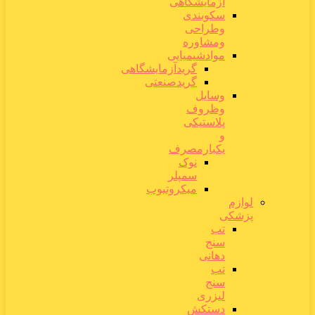
آزمایشگاهی
سکوبندی
وطراحی
ومشاوره
موادشیمیایی
گریدآزمایشگاهی
گریدصنعتی
وسایل
وظروف
پلاستیکی
و
یکبارمصرف
نوک
سمپلر
میکروتیوب
لوازم
پزشکی
تب
سنج
دهانی
تب
سنج
لیزری
دستکش