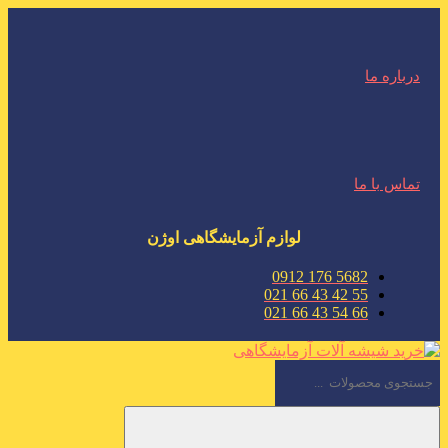
درباره ما
تماس با ما
لوازم آزمایشگاهی اوژن
5682 176 0912
55 42 43 66 021
66 54 43 66 021