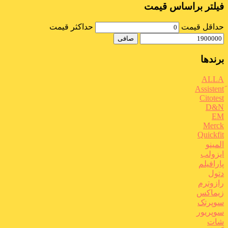
فیلتر براساس قیمت
حداقل قیمت
حداكثر قيمت
صافی
برندها
ALLA
Citotest
D&N
EM
Merck
Quickfit
المینو
ایزولب
پارافیلم
دتول
رازوترم
زیماکس
سوپرتک
سوپریور
شات