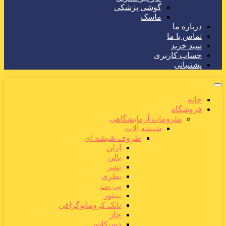
گوشی پزشکی
ماسک
درباره ما
تماس با ما
سبد خرید
حساب کاربری
پشتیبانی
خانه
فروشگاه
ملزومات آزمایشگاهی
شیشه آلات
ظروف شیشه ای
ارلن
بالن
بشر
بطری
پی پت
پیپتور
تانک کروماتوگرافی
جار
دسیکاتور