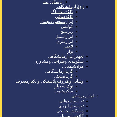
ویسکوزیمتر
ابزارآزمایشگاهی
کاغذشناساگر
کاغذصافی
ابزارسنجش دیجیتال
کولیس
ریزسنج
ابزاراستیل
ابزارفلزی
لامپ
پوار
تجهیزات آزمایشگاهی
سکوبندی وطراحی ومشاوره
موادشیمیایی
گریدآزمایشگاهی
گریدصنعتی
وسایل وظروف پلاستیکی و یکبارمصرف
نوک سمپلر
میکروتیوب
لوازم پزشکی
تب سنج دهانی
تب سنج لیزری
دستکش جراحی
گازغیراستریل