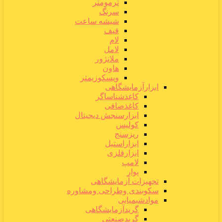
ترمومتر
سرنگ
شیشه ساعت
قیف
لام
لامل
ملانژور
هاون
ویسکوزیمتر
ابزارآزمایشگاهی
کاغذشناساگر
کاغذصافی
ابزارسنجش دیجیتال
کولیس
ریزسنج
ابزاراستیل
ابزارفلزی
لامپ
پوار
تجهیزات آزمایشگاهی
سکوبندی وطراحی ومشاوره
موادشیمیایی
گریدآزمایشگاهی
گریدصنعتی