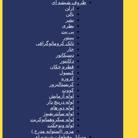
ظروف شیشه ای
ارلن
بالن
بشر
بطری
پی پت
پیپتور
تانک کروماتوگرافی
جار
دسیکاتور
دکانتور
قطره چکان
کپسول
کروزه
کریستالیزور
کووت
لوله آزمایش
لوله درپیچ دار
لوله دورهام
لوله سانتریفیوژ
لوله میکروهماتوکریت
لوله ونوجکت
مزور (استوانه مدرج )
وسایل وقطعات شیشه ای