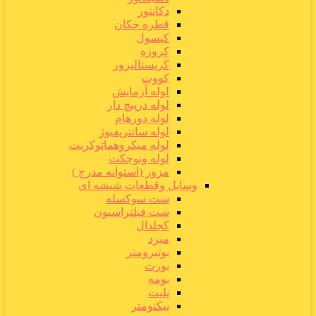
دکانتور
قطره چکان
کپسول
کروزه
کریستالیزور
کووت
لوله آزمایش
لوله درپیچ دار
لوله دورهام
لوله سانتریفیوژ
لوله میکروهماتوکریت
لوله ونوجکت
مزور (استوانه مدرج )
وسایل وقطعات شیشه ای
ست سوکسله
ست فیلتراسیون
کجلدال
مبرد
بوتیرومتر
بورت
بومه
پلیت
پیکنومتر