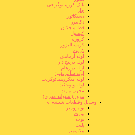
تانک کروماتوگرافی
جار
دسیکاتور
دکانتور
قطره چکان
کپسول
کروزه
کریستالیزور
کووت
لوله آزمایش
لوله درپیچ دار
لوله دورهام
لوله سانتریفیوژ
لوله میکروهماتوکریت
لوله ونوجکت
مخزن بورت
مزور (استوانه مدرج )
وسایل وقطعات شیشه ای
بوتیرومتر
بورت
بومه
پلیت
پیکنومتر