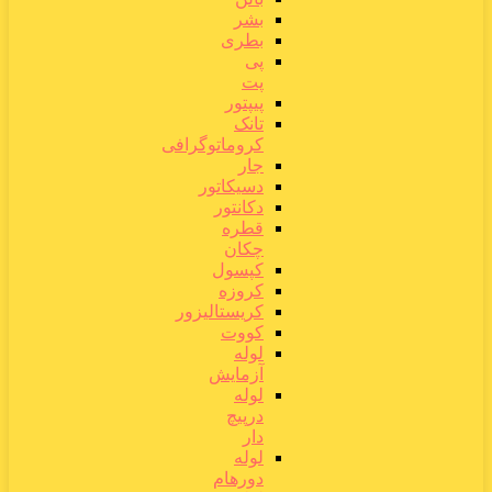
بشر
بطری
پی
پت
پیپتور
تانک
کروماتوگرافی
جار
دسیکاتور
دکانتور
قطره
چکان
کپسول
کروزه
کریستالیزور
کووت
لوله
آزمایش
لوله
درپیچ
دار
لوله
دورهام