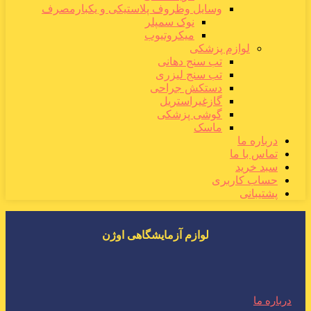
وسایل وظروف پلاستیکی و یکبارمصرف
نوک سمپلر
میکروتیوب
لوازم پزشکی
تب سنج دهانی
تب سنج لیزری
دستکش جراحی
گازغیراستریل
گوشی پزشکی
ماسک
درباره ما
تماس با ما
سبد خرید
حساب کاربری
پشتیبانی
لوازم آزمایشگاهی اوژن
درباره ما