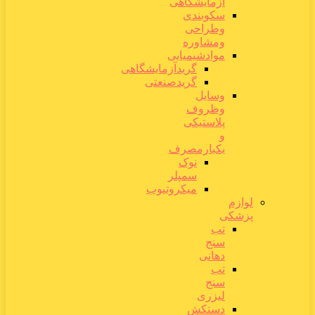
آزمایشگاهی
سکوبندی
وطراحی
ومشاوره
موادشیمیایی
گریدآزمایشگاهی
گریدصنعتی
وسایل
وظروف
پلاستیکی
و
یکبارمصرف
نوک
سمپلر
میکروتیوب
لوازم
پزشکی
تب
سنج
دهانی
تب
سنج
لیزری
دستکش