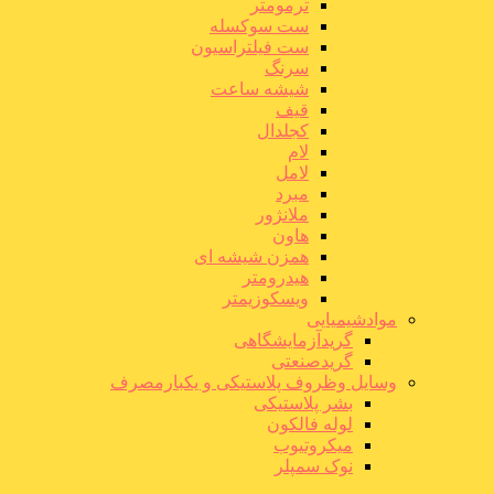
ترمومتر
ست سوکسله
ست فیلتراسیون
سرنگ
شیشه ساعت
قیف
کجلدال
لام
لامل
مبرد
ملانژور
هاون
همزن شیشه ای
هیدرومتر
ویسکوزیمتر
موادشیمیایی
گریدآزمایشگاهی
گریدصنعتی
وسایل وظروف پلاستیکی و یکبارمصرف
بشر پلاستیکی
لوله فالکون
میکروتیوب
نوک سمپلر