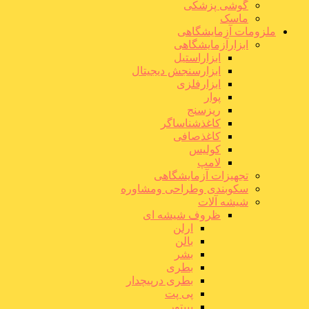
گوشی پزشکی
ماسک
ملزومات آزمایشگاهی
ابزارآزمایشگاهی
ابزاراستیل
ابزارسنجش دیجیتال
ابزارفلزی
پوار
ریزسنج
کاغذشناساگر
کاغذصافی
کولیس
لامپ
تجهیزات آزمایشگاهی
سکوبندی وطراحی ومشاوره
شیشه آلات
ظروف شیشه ای
ارلن
بالن
بشر
بطری
بطری درپیچدار
پی پت
پیپتور