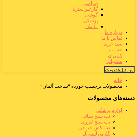
جراحی
گازغیراستریل
گوشی
پزشکی
ماسک
درباره ما
تماس با ما
سبد خرید
حساب
کاربری
پشتیبانی
ورود | عضویت
خانه
محصولات برچسب خورده “ساخت آلمان”
دسته‌های محصولات
لوازم پزشکی
تب سنج دهانی
تب سنج لیزری
دستکش جراحی
گازغیراستریل