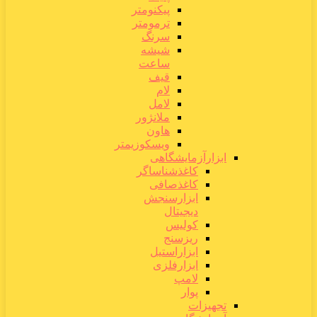
پیکنومتر
ترمومتر
سرنگ
شیشه
ساعت
قیف
لام
لامل
ملانژور
هاون
ویسکوزیمتر
ابزارآزمایشگاهی
کاغذشناساگر
کاغذصافی
ابزارسنجش
دیجیتال
کولیس
ریزسنج
ابزاراستیل
ابزارفلزی
لامپ
پوار
تجهیزات