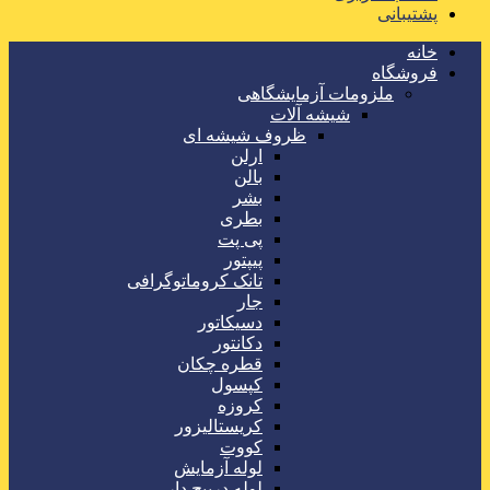
پشتیبانی
خانه
فروشگاه
ملزومات آزمایشگاهی
شیشه آلات
ظروف شیشه ای
ارلن
بالن
بشر
بطری
پی پت
پیپتور
تانک کروماتوگرافی
جار
دسیکاتور
دکانتور
قطره چکان
کپسول
کروزه
کریستالیزور
کووت
لوله آزمایش
لوله درپیچ دار