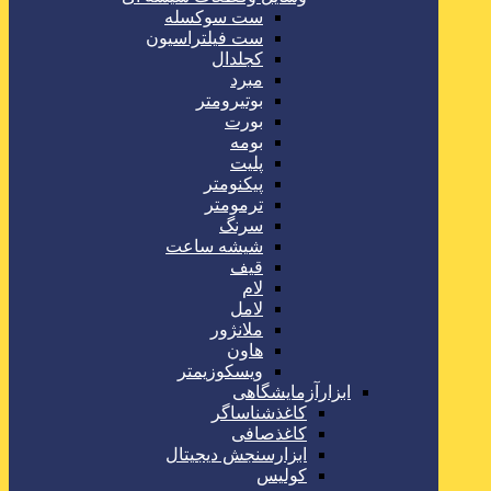
ست سوکسله
ست فیلتراسیون
کجلدال
مبرد
بوتیرومتر
بورت
بومه
پلیت
پیکنومتر
ترمومتر
سرنگ
شیشه ساعت
قیف
لام
لامل
ملانژور
هاون
ویسکوزیمتر
ابزارآزمایشگاهی
کاغذشناساگر
کاغذصافی
ابزارسنجش دیجیتال
کولیس