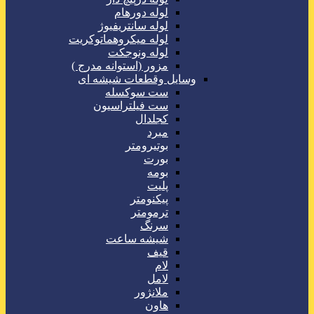
لوله دورهام
لوله سانتریفیوژ
لوله میکروهماتوکریت
لوله ونوجکت
مزور (استوانه مدرج )
وسایل وقطعات شیشه ای
ست سوکسله
ست فیلتراسیون
کجلدال
مبرد
بوتیرومتر
بورت
بومه
پلیت
پیکنومتر
ترمومتر
سرنگ
شیشه ساعت
قیف
لام
لامل
ملانژور
هاون