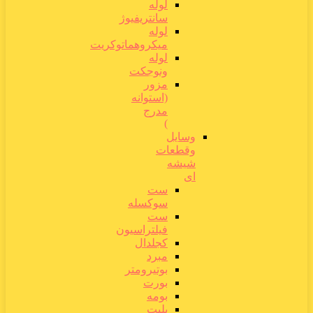
لوله
سانتریفیوژ
لوله
میکروهماتوکریت
لوله
ونوجکت
مزور
(استوانه
مدرج
)
وسایل
وقطعات
شیشه
ای
ست
سوکسله
ست
فیلتراسیون
کجلدال
مبرد
بوتیرومتر
بورت
بومه
پلیت