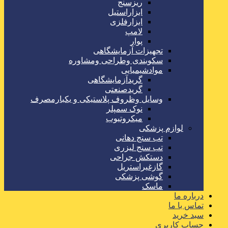
ریزسنج
ابزاراستیل
ابزارفلزی
لامپ
پوار
تجهیزات آزمایشگاهی
سکوبندی وطراحی ومشاوره
موادشیمیایی
گریدآزمایشگاهی
گریدصنعتی
وسایل وظروف پلاستیکی و یکبارمصرف
نوک سمپلر
میکروتیوب
لوازم پزشکی
تب سنج دهانی
تب سنج لیزری
دستکش جراحی
گازغیراستریل
گوشی پزشکی
ماسک
درباره ما
تماس با ما
سبد خرید
حساب کاربری