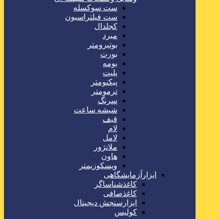
ست سوکسله
ست فیلتراسیون
کجلدال
مبرد
بوتیرومتر
بورت
بومه
پلیت
پیکنومتر
ترمومتر
سرنگ
شیشه ساعت
قیف
لام
لامل
ملانژور
هاون
ویسکوزیمتر
ابزارآزمایشگاهی
کاغذشناساگر
کاغذصافی
ابزارسنجش دیجیتال
کولیس