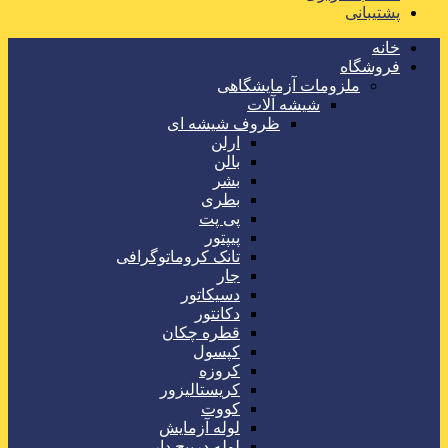
پشتیبانی
خانه
فروشگاه
ملزومات آزمایشگاهی
شیشه آلات
ظروف شیشه ای
ارلن
بالن
بشر
بطری
پی پت
پیپتور
تانک کروماتوگرافی
جار
دسیکاتور
دکانتور
قطره چکان
کپسول
کروزه
کریستالیزور
کووت
لوله آزمایش
لوله درپیچ دار