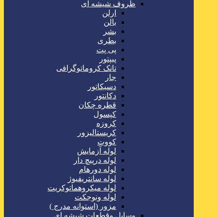
ظروف شیشه ای
ارلن
بالن
بشر
بطری
پی پت
پیپتور
تانک کروماتوگرافی
جار
دسیکاتور
دکانتور
قطره چکان
کپسول
کروزه
کریستالیزور
کووت
لوله آزمایش
لوله درپیچ دار
لوله دورهام
لوله سانتریفیوژ
لوله میکروهماتوکریت
لوله ونوجکت
مزور (استوانه مدرج )
وسایل وقطعات شیشه ای