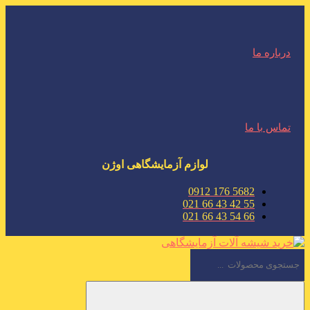
درباره ما
تماس با ما
لوازم آزمایشگاهی اوژن
5682 176 0912
55 42 43 66 021
66 54 43 66 021