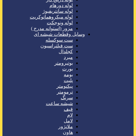
لوله دورهام
لوله سانتریفیوژ
لوله میکروهماتوکریت
لوله ونوجکت
مزور (استوانه مدرج )
وسایل وقطعات شیشه ای
ست سوکسله
ست فیلتراسیون
کجلدال
مبرد
بوتیرومتر
بورت
بومه
پلیت
پیکنومتر
ترمومتر
سرنگ
شیشه ساعت
قیف
لام
لامل
ملانژور
هاون