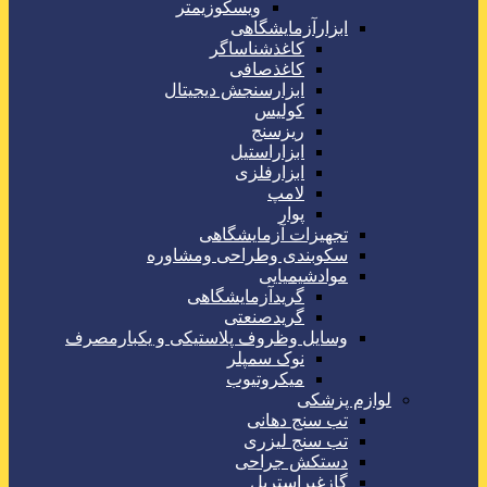
ویسکوزیمتر
ابزارآزمایشگاهی
کاغذشناساگر
کاغذصافی
ابزارسنجش دیجیتال
کولیس
ریزسنج
ابزاراستیل
ابزارفلزی
لامپ
پوار
تجهیزات آزمایشگاهی
سکوبندی وطراحی ومشاوره
موادشیمیایی
گریدآزمایشگاهی
گریدصنعتی
وسایل وظروف پلاستیکی و یکبارمصرف
نوک سمپلر
میکروتیوب
لوازم پزشکی
تب سنج دهانی
تب سنج لیزری
دستکش جراحی
گازغیراستریل