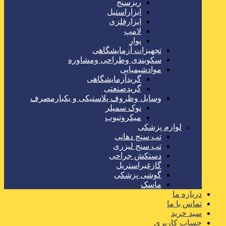
ریزسنج
ابزاراستیل
ابزارفلزی
لامپ
پوار
تجهیزات آزمایشگاهی
سکوبندی وطراحی ومشاوره
موادشیمیایی
گریدآزمایشگاهی
گریدصنعتی
وسایل وظروف پلاستیکی و یکبارمصرف
نوک سمپلر
میکروتیوب
لوازم پزشکی
تب سنج دهانی
تب سنج لیزری
دستکش جراحی
گازغیراستریل
گوشی پزشکی
ماسک
درباره ما
تماس با ما
سبد خرید
حساب کاربری