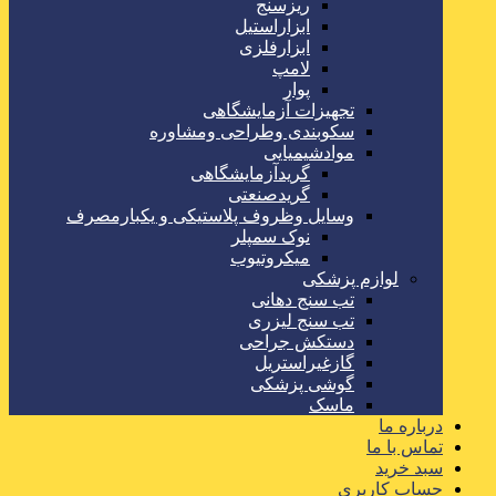
ریزسنج
ابزاراستیل
ابزارفلزی
لامپ
پوار
تجهیزات آزمایشگاهی
سکوبندی وطراحی ومشاوره
موادشیمیایی
گریدآزمایشگاهی
گریدصنعتی
وسایل وظروف پلاستیکی و یکبارمصرف
نوک سمپلر
میکروتیوب
لوازم پزشکی
تب سنج دهانی
تب سنج لیزری
دستکش جراحی
گازغیراستریل
گوشی پزشکی
ماسک
درباره ما
تماس با ما
سبد خرید
حساب کاربری