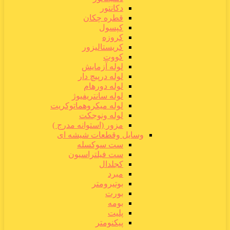
دکانتور
قطره چکان
کپسول
کروزه
کریستالیزور
کووت
لوله آزمایش
لوله درپیچ دار
لوله دورهام
لوله سانتریفیوژ
لوله میکروهماتوکریت
لوله ونوجکت
مزور (استوانه مدرج )
وسایل وقطعات شیشه ای
ست سوکسله
ست فیلتراسیون
کجلدال
مبرد
بوتیرومتر
بورت
بومه
پلیت
پیکنومتر