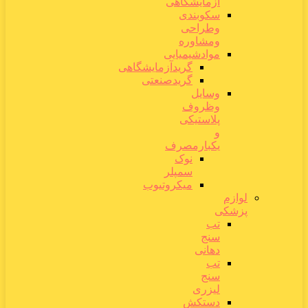
آزمایشگاهی
سکوبندی
وطراحی
ومشاوره
موادشیمیایی
گریدآزمایشگاهی
گریدصنعتی
وسایل
وظروف
پلاستیکی
و
یکبارمصرف
نوک
سمپلر
میکروتیوب
لوازم
پزشکی
تب
سنج
دهانی
تب
سنج
لیزری
دستکش