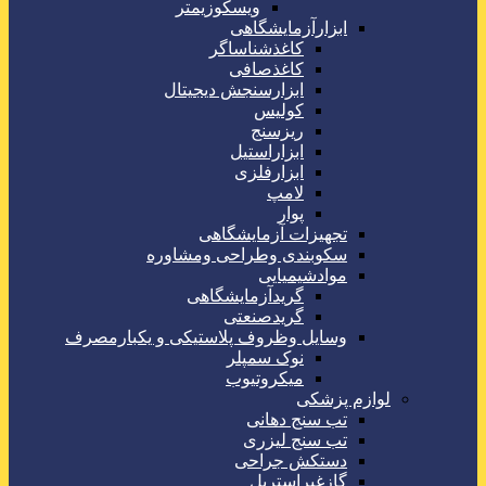
ویسکوزیمتر
ابزارآزمایشگاهی
کاغذشناساگر
کاغذصافی
ابزارسنجش دیجیتال
کولیس
ریزسنج
ابزاراستیل
ابزارفلزی
لامپ
پوار
تجهیزات آزمایشگاهی
سکوبندی وطراحی ومشاوره
موادشیمیایی
گریدآزمایشگاهی
گریدصنعتی
وسایل وظروف پلاستیکی و یکبارمصرف
نوک سمپلر
میکروتیوب
لوازم پزشکی
تب سنج دهانی
تب سنج لیزری
دستکش جراحی
گازغیراستریل