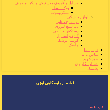
وسایل وظروف پلاستیکی و یکبارمصرف
نوک سمپلر
میکروتیوب
لوازم پزشکی
تب سنج دهانی
تب سنج لیزری
دستکش جراحی
گازغیراستریل
گوشی پزشکی
ماسک
درباره ما
تماس با ما
سبد خرید
حساب کاربری
پشتیبانی
لوازم آزمایشگاهی اوژن
درباره ما