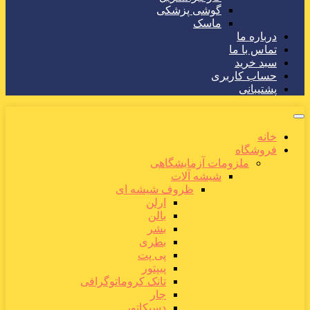
گوشی پزشکی
ماسک
درباره ما
تماس با ما
سبد خرید
حساب کاربری
پشتیبانی
خانه
فروشگاه
ملزومات آزمایشگاهی
شیشه آلات
ظروف شیشه ای
ارلن
بالن
بشر
بطری
پی پت
پیپتور
تانک کروماتوگرافی
جار
دسیکاتور