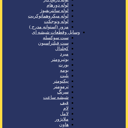
لوله دورهام
لوله سانتریفیوژ
لوله میکروهماتوکریت
لوله ونوجکت
مزور (استوانه مدرج )
وسایل وقطعات شیشه ای
ست سوکسله
ست فیلتراسیون
کجلدال
مبرد
بوتیرومتر
بورت
بومه
پلیت
پیکنومتر
ترمومتر
سرنگ
شیشه ساعت
قیف
لام
لامل
ملانژور
هاون