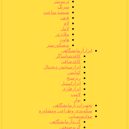
ترمومتر
سرنگ
شیشه ساعت
قیف
لام
لامل
ملانژور
هاون
ویسکوزیمتر
ابزارآزمایشگاهی
کاغذشناساگر
کاغذصافی
ابزارسنجش دیجیتال
کولیس
ریزسنج
ابزاراستیل
ابزارفلزی
لامپ
پوار
تجهیزات آزمایشگاهی
سکوبندی وطراحی ومشاوره
موادشیمیایی
گریدآزمایشگاهی
گریدصنعتی