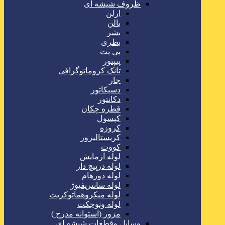
ظروف شیشه ای
ارلن
بالن
بشر
بطری
پی پت
پیپتور
تانک کروماتوگرافی
جار
دسیکاتور
دکانتور
قطره چکان
کپسول
کروزه
کریستالیزور
کووت
لوله آزمایش
لوله درپیچ دار
لوله دورهام
لوله سانتریفیوژ
لوله میکروهماتوکریت
لوله ونوجکت
مزور (استوانه مدرج )
وسایل وقطعات شیشه ای