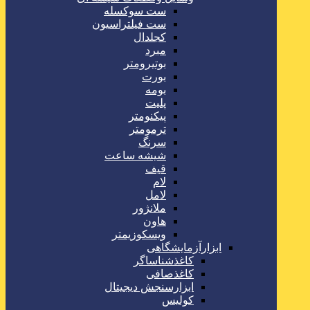
ست سوکسله
ست فیلتراسیون
کجلدال
مبرد
بوتیرومتر
بورت
بومه
پلیت
پیکنومتر
ترمومتر
سرنگ
شیشه ساعت
قیف
لام
لامل
ملانژور
هاون
ویسکوزیمتر
ابزارآزمایشگاهی
کاغذشناساگر
کاغذصافی
ابزارسنجش دیجیتال
کولیس