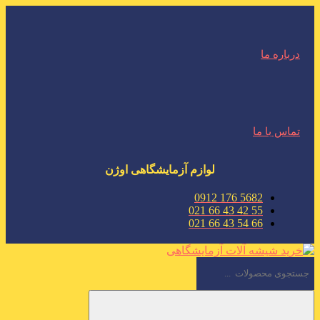
درباره ما
تماس با ما
لوازم آزمایشگاهی اوژن
5682 176 0912
55 42 43 66 021
66 54 43 66 021