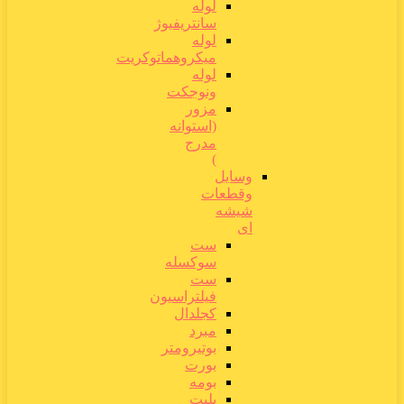
لوله
سانتریفیوژ
لوله
میکروهماتوکریت
لوله
ونوجکت
مزور
(استوانه
مدرج
)
وسایل
وقطعات
شیشه
ای
ست
سوکسله
ست
فیلتراسیون
کجلدال
مبرد
بوتیرومتر
بورت
بومه
پلیت