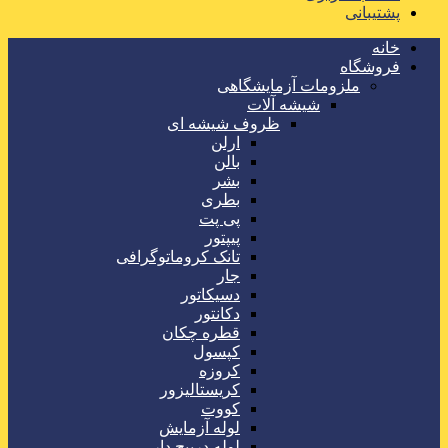
پشتیبانی
خانه
فروشگاه
ملزومات آزمایشگاهی
شیشه آلات
ظروف شیشه ای
ارلن
بالن
بشر
بطری
پی پت
پیپتور
تانک کروماتوگرافی
جار
دسیکاتور
دکانتور
قطره چکان
کپسول
کروزه
کریستالیزور
کووت
لوله آزمایش
لوله درپیچ دار