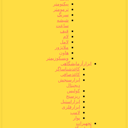
پیکنومتر
ترمومتر
سرنگ
شیشه
ساعت
قیف
لام
لامل
ملانژور
هاون
ویسکوزیمتر
ابزارآزمایشگاهی
کاغذشناساگر
کاغذصافی
ابزارسنجش
دیجیتال
کولیس
ریزسنج
ابزاراستیل
ابزارفلزی
لامپ
پوار
تجهیزات