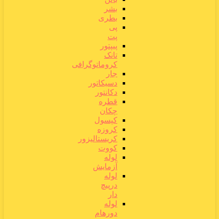
بشر
بطری
پی
پت
پیپتور
تانک
کروماتوگرافی
جار
دسیکاتور
دکانتور
قطره
چکان
کپسول
کروزه
کریستالیزور
کووت
لوله
آزمایش
لوله
درپیچ
دار
لوله
دورهام