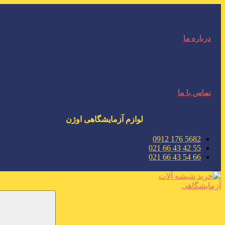
درباره ما
تماس با ما
لوازم آزمایشگاهی اوژن
5682 176 0912
55 42 43 66 021
66 54 43 66 021