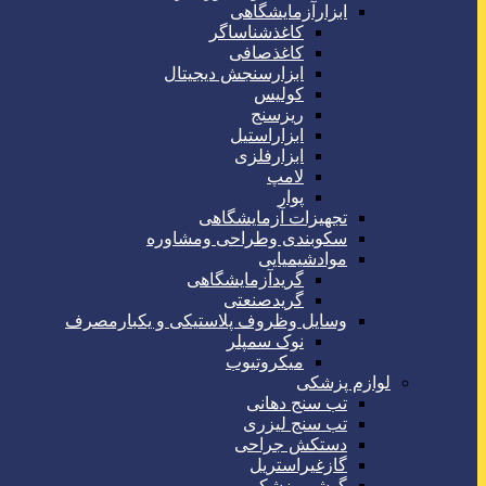
ابزارآزمایشگاهی
کاغذشناساگر
کاغذصافی
ابزارسنجش دیجیتال
کولیس
ریزسنج
ابزاراستیل
ابزارفلزی
لامپ
پوار
تجهیزات آزمایشگاهی
سکوبندی وطراحی ومشاوره
موادشیمیایی
گریدآزمایشگاهی
گریدصنعتی
وسایل وظروف پلاستیکی و یکبارمصرف
نوک سمپلر
میکروتیوب
لوازم پزشکی
تب سنج دهانی
تب سنج لیزری
دستکش جراحی
گازغیراستریل
گوشی پزشکی