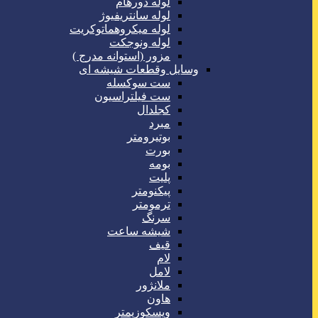
لوله دورهام
لوله سانتریفیوژ
لوله میکروهماتوکریت
لوله ونوجکت
مزور (استوانه مدرج )
وسایل وقطعات شیشه ای
ست سوکسله
ست فیلتراسیون
کجلدال
مبرد
بوتیرومتر
بورت
بومه
پلیت
پیکنومتر
ترمومتر
سرنگ
شیشه ساعت
قیف
لام
لامل
ملانژور
هاون
ویسکوزیمتر