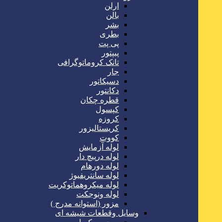
ارلن
بالن
بشر
بطری
پی پت
پیپتور
تانک کروماتوگرافی
جار
دسیکاتور
دکانتور
قطره چکان
کپسول
کروزه
کریستالیزور
کووت
لوله آزمایش
لوله درپیچ دار
لوله دورهام
لوله سانتریفیوژ
لوله میکروهماتوکریت
لوله ونوجکت
مزور (استوانه مدرج )
وسایل وقطعات شیشه ای