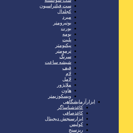
ست سوکسله
ست فیلتراسیون
کجلدال
مبرد
بوتیرومتر
بورت
بومه
پلیت
پیکنومتر
ترمومتر
سرنگ
شیشه ساعت
قیف
لام
لامل
ملانژور
هاون
ویسکوزیمتر
ابزارآزمایشگاهی
کاغذشناساگر
کاغذصافی
ابزارسنجش دیجیتال
کولیس
ریزسنج