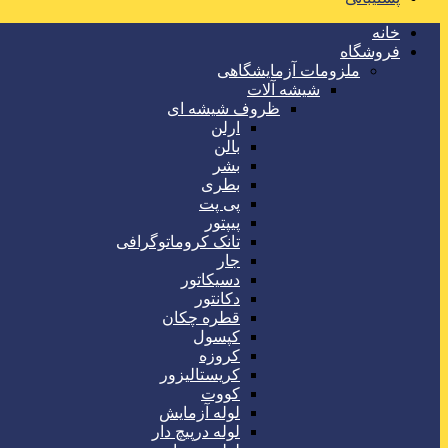
خانه
فروشگاه
ملزومات آزمایشگاهی
شیشه آلات
ظروف شیشه ای
ارلن
بالن
بشر
بطری
پی پت
پیپتور
تانک کروماتوگرافی
جار
دسیکاتور
دکانتور
قطره چکان
کپسول
کروزه
کریستالیزور
کووت
لوله آزمایش
لوله درپیچ دار