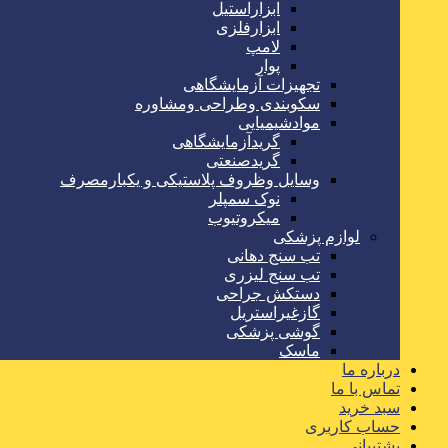
ابزاراستیل
ابزارفلزی
لامپ
پوار
تجهیزات آزمایشگاهی
سکوبندی وطراحی ومشاوره
موادشیمیایی
گریدآزمایشگاهی
گریدصنعتی
وسایل وظروف پلاستیکی و یکبارمصرف
نوک سمپلر
میکروتیوب
لوازم پزشکی
تب سنج دهانی
تب سنج لیزری
دستکش جراحی
گازغیراستریل
گوشی پزشکی
ماسک
درباره ما
تماس با ما
سبد خرید
حساب کاربری
پشتیبانی