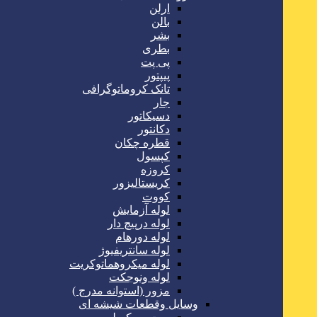
ارلن
بالن
بشر
بطری
پی پت
پیپتور
تانک کروماتوگرافی
جار
دسیکاتور
دکانتور
قطره چکان
کپسول
کروزه
کریستالیزور
کووت
لوله آزمایش
لوله درپیچ دار
لوله دورهام
لوله سانتریفیوژ
لوله میکروهماتوکریت
لوله ونوجکت
مزور (استوانه مدرج )
وسایل وقطعات شیشه ای