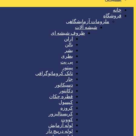
خانه
فروشگاه
ملزومات آزمایشگاهی
شیشه آلات
ظروف شیشه ای
ارلن
بالن
بشر
بطری
پی پت
پیپتور
تانک کروماتوگرافی
جار
دسیکاتور
دکانتور
قطره چکان
کپسول
کروزه
کریستالیزور
کووت
لوله آزمایش
لوله درپیچ دار