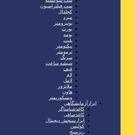
ست سوکسله
ست فیلتراسیون
کجلدال
مبرد
بوتیرومتر
بورت
بومه
پلیت
پیکنومتر
ترمومتر
سرنگ
شیشه ساعت
قیف
لام
لامل
ملانژور
هاون
ویسکوزیمتر
ابزارآزمایشگاهی
کاغذشناساگر
کاغذصافی
ابزارسنجش دیجیتال
کولیس
ریزسنج