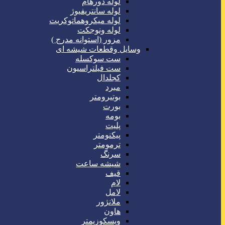
لوله دورهام
لوله سانتریفیوژ
لوله میکروهماتوکریت
لوله ونوجکت
مزور (استوانه مدرج )
وسایل وقطعات شیشه ای
ست سوکسله
ست فیلتراسیون
کجلدال
مبرد
بوتیرومتر
بورت
بومه
پلیت
پیکنومتر
ترمومتر
سرنگ
شیشه ساعت
قیف
لام
لامل
ملانژور
هاون
ویسکوزیمتر