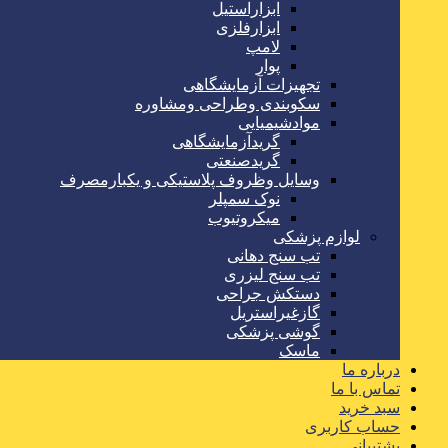
ابزاراستیل
ابزارفلزی
لامپ
پوار
تجهیزات آزمایشگاهی
سکوبندی وطراحی ومشاوره
موادشیمیایی
گریدآزمایشگاهی
گریدصنعتی
وسایل وظروف پلاستیکی و یکبارمصرف
نوک سمپلر
میکروتیوب
لوازم پزشکی
تب سنج دهانی
تب سنج لیزری
دستکش جراحی
گازغیراستریل
گوشی پزشکی
ماسک
درباره ما
تماس با ما
سبد خرید
حساب کاربری
پشتیبانی