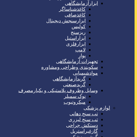
ابزارآزمایشگاهی
کاغذشناساگر
کاغذصافی
ابزارسنجش دیجیتال
کولیس
ریزسنج
ابزاراستیل
ابزارفلزی
لامپ
پوار
تجهیزات آزمایشگاهی
سکوبندی وطراحی ومشاوره
موادشیمیایی
گریدآزمایشگاهی
گریدصنعتی
وسایل وظروف پلاستیکی و یکبارمصرف
نوک سمپلر
میکروتیوب
لوازم پزشکی
تب سنج دهانی
تب سنج لیزری
دستکش جراحی
گازغیراستریل
گوشی پزشکی