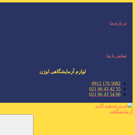
درباره ما
تماس با ما
لوازم آزمایشگاهی اوژن
5682 176 0912
55 42 43 66 021
66 54 43 66 021