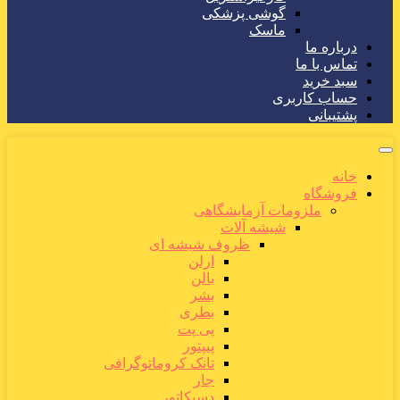
گوشی پزشکی
ماسک
درباره ما
تماس با ما
سبد خرید
حساب کاربری
پشتیبانی
خانه
فروشگاه
ملزومات آزمایشگاهی
شیشه آلات
ظروف شیشه ای
ارلن
بالن
بشر
بطری
پی پت
پیپتور
تانک کروماتوگرافی
جار
دسیکاتور