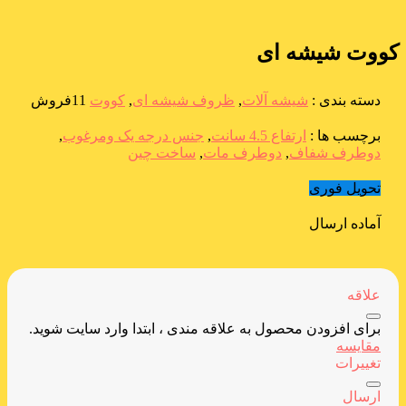
کووت شیشه ای
دسته بندی :
شیشه آلات
,
ظروف شیشه ای
,
کووت
11فروش
برچسب ها :
ارتفاع 4.5 سانت
,
جنس درجه یک ومرغوب
,
دوطرف شفاف
,
دوطرف مات
,
ساخت چین
تحویل فوری
آماده ارسال
علاقه
برای افزودن محصول به علاقه مندی ، ابتدا وارد سایت شوید.
مقایسه
تغییرات
ارسال