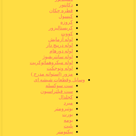
دکانتور
قطره چکان
کپسول
کروزه
کریستالیزور
کووت
لوله آزمایش
لوله درپیچ دار
لوله دورهام
لوله سانتریفیوژ
لوله میکروهماتوکریت
لوله ونوجکت
مزور (استوانه مدرج )
وسایل وقطعات شیشه ای
ست سوکسله
ست فیلتراسیون
کجلدال
مبرد
بوتیرومتر
بورت
بومه
پلیت
پیکنومتر