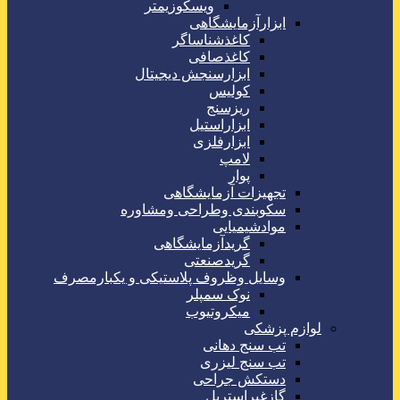
ویسکوزیمتر
ابزارآزمایشگاهی
کاغذشناساگر
کاغذصافی
ابزارسنجش دیجیتال
کولیس
ریزسنج
ابزاراستیل
ابزارفلزی
لامپ
پوار
تجهیزات آزمایشگاهی
سکوبندی وطراحی ومشاوره
موادشیمیایی
گریدآزمایشگاهی
گریدصنعتی
وسایل وظروف پلاستیکی و یکبارمصرف
نوک سمپلر
میکروتیوب
لوازم پزشکی
تب سنج دهانی
تب سنج لیزری
دستکش جراحی
گازغیراستریل