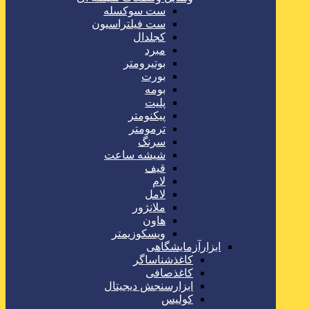
ست سوکسله
ست فیلتراسیون
کجلدال
مبرد
بوتیرومتر
بورت
بومه
پلیت
پیکنومتر
ترمومتر
سرنگ
شیشه ساعت
قیف
لام
لامل
ملانژور
هاون
ویسکوزیمتر
ابزارآزمایشگاهی
کاغذشناساگر
کاغذصافی
ابزارسنجش دیجیتال
کولیس