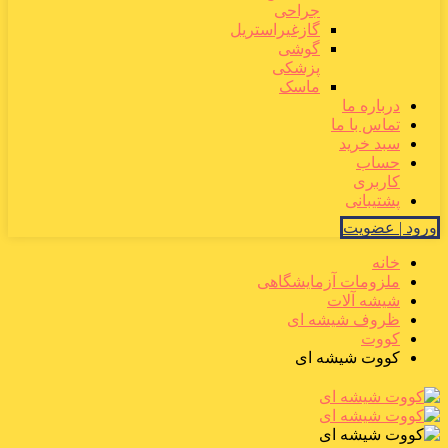
جراحی
گازغیراستریل
گوشی
پزشکی
ماسک
درباره ما
تماس با ما
سبد خرید
حساب
کاربری
پشتیبانی
ورود | عضویت
خانه
ملزومات آزمایشگاهی
شیشه آلات
ظروف شیشه ای
کووت
کووت شیشه ای