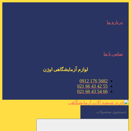
درباره ما
تماس با ما
لوازم آزمایشگاهی اوژن
5682 176 0912
55 42 43 66 021
66 54 43 66 021