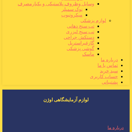
وسایل وظروف پلاستیکی و یکبارمصرف
نوک سمپلر
میکروتیوب
لوازم پزشکی
تب سنج دهانی
تب سنج لیزری
دستکش جراحی
گازغیراستریل
گوشی پزشکی
ماسک
درباره ما
تماس با ما
سبد خرید
حساب کاربری
پشتیبانی
لوازم آزمایشگاهی اوژن
درباره ما