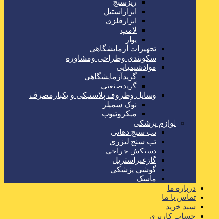
ریزسنج
ابزاراستیل
ابزارفلزی
لامپ
پوار
تجهیزات آزمایشگاهی
سکوبندی وطراحی ومشاوره
موادشیمیایی
گریدآزمایشگاهی
گریدصنعتی
وسایل وظروف پلاستیکی و یکبارمصرف
نوک سمپلر
میکروتیوب
لوازم پزشکی
تب سنج دهانی
تب سنج لیزری
دستکش جراحی
گازغیراستریل
گوشی پزشکی
ماسک
درباره ما
تماس با ما
سبد خرید
حساب کاربری