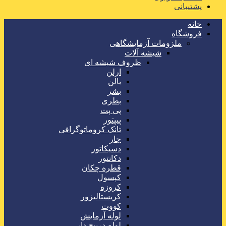
پشتیبانی
خانه
فروشگاه
ملزومات آزمایشگاهی
شیشه آلات
ظروف شیشه ای
ارلن
بالن
بشر
بطری
پی پت
پیپتور
تانک کروماتوگرافی
جار
دسیکاتور
دکانتور
قطره چکان
کپسول
کروزه
کریستالیزور
کووت
لوله آزمایش
لوله درپیچ دار