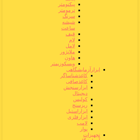
پیکنومتر
ترمومتر
سرنگ
شیشه
ساعت
قیف
لام
لامل
ملانژور
هاون
ویسکوزیمتر
ابزارآزمایشگاهی
کاغذشناساگر
کاغذصافی
ابزارسنجش
دیجیتال
کولیس
ریزسنج
ابزاراستیل
ابزارفلزی
لامپ
پوار
تجهیزات