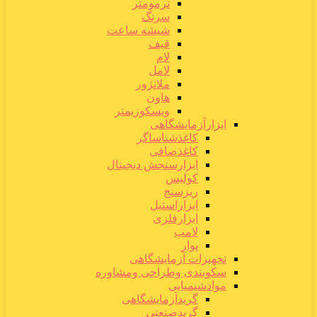
ترمومتر
سرنگ
شیشه ساعت
قیف
لام
لامل
ملانژور
هاون
ویسکوزیمتر
ابزارآزمایشگاهی
کاغذشناساگر
کاغذصافی
ابزارسنجش دیجیتال
کولیس
ریزسنج
ابزاراستیل
ابزارفلزی
لامپ
پوار
تجهیزات آزمایشگاهی
سکوبندی وطراحی ومشاوره
موادشیمیایی
گریدآزمایشگاهی
گریدصنعتی