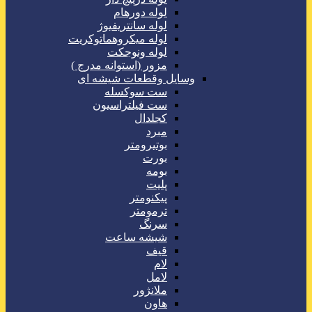
لوله دورهام
لوله سانتریفیوژ
لوله میکروهماتوکریت
لوله ونوجکت
مزور (استوانه مدرج )
وسایل وقطعات شیشه ای
ست سوکسله
ست فیلتراسیون
کجلدال
مبرد
بوتیرومتر
بورت
بومه
پلیت
پیکنومتر
ترمومتر
سرنگ
شیشه ساعت
قیف
لام
لامل
ملانژور
هاون