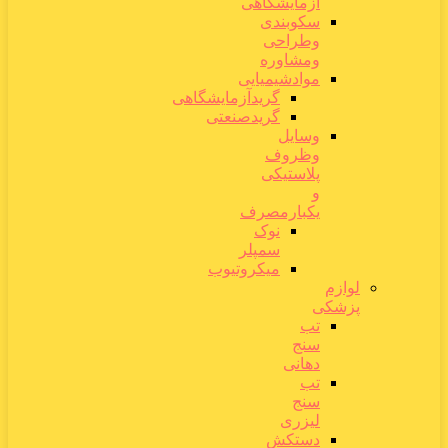
آزمایشگاهی
سکوبندی
وطراحی
ومشاوره
موادشیمیایی
گریدآزمایشگاهی
گریدصنعتی
وسایل
وظروف
پلاستیکی
و
یکبارمصرف
نوک
سمپلر
میکروتیوب
لوازم
پزشکی
تب
سنج
دهانی
تب
سنج
لیزری
دستکش