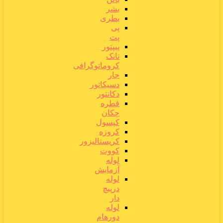
بشر
بطری
پی
پت
پیپتور
تانک
کروماتوگرافی
جار
دسیکاتور
دکانتور
قطره
چکان
کپسول
کروزه
کریستالیزور
کووت
لوله
آزمایش
لوله
درپیچ
دار
لوله
دورهام