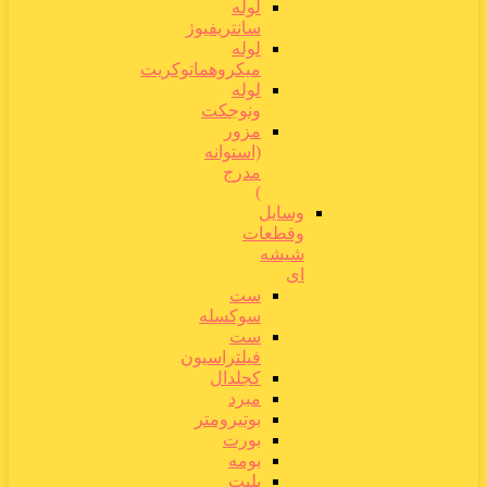
لوله
سانتریفیوژ
لوله
میکروهماتوکریت
لوله
ونوجکت
مزور
(استوانه
مدرج
)
وسایل
وقطعات
شیشه
ای
ست
سوکسله
ست
فیلتراسیون
کجلدال
مبرد
بوتیرومتر
بورت
بومه
پلیت