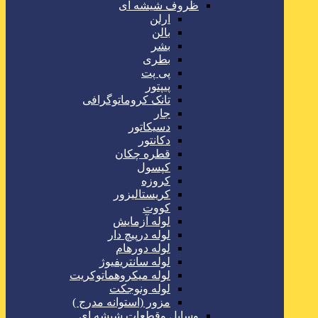
ظروف شیشه ای
ارلن
بالن
بشر
بطری
پی پت
پیپتور
تانک کروماتوگرافی
جار
دسیکاتور
دکانتور
قطره چکان
کپسول
کروزه
کریستالیزور
کووت
لوله آزمایش
لوله درپیچ دار
لوله دورهام
لوله سانتریفیوژ
لوله میکروهماتوکریت
لوله ونوجکت
مزور (استوانه مدرج )
وسایل وقطعات شیشه ای