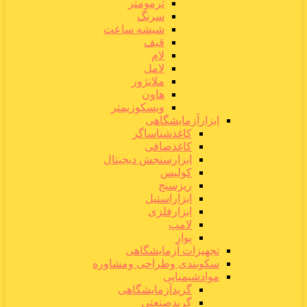
ترمومتر
سرنگ
شیشه ساعت
قیف
لام
لامل
ملانژور
هاون
ویسکوزیمتر
ابزارآزمایشگاهی
کاغذشناساگر
کاغذصافی
ابزارسنجش دیجیتال
کولیس
ریزسنج
ابزاراستیل
ابزارفلزی
لامپ
پوار
تجهیزات آزمایشگاهی
سکوبندی وطراحی ومشاوره
موادشیمیایی
گریدآزمایشگاهی
گریدصنعتی