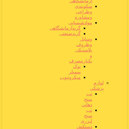
آزمایشگاهی
سکوبندی
وطراحی
ومشاوره
موادشیمیایی
گریدآزمایشگاهی
گریدصنعتی
وسایل
وظروف
پلاستیکی
و
یکبارمصرف
نوک
سمپلر
میکروتیوب
لوازم
پزشکی
تب
سنج
دهانی
تب
سنج
لیزری
دستکش