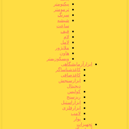
پیکنومتر
ترمومتر
سرنگ
شیشه
ساعت
قیف
لام
لامل
ملانژور
هاون
ویسکوزیمتر
ابزارآزمایشگاهی
کاغذشناساگر
کاغذصافی
ابزارسنجش
دیجیتال
کولیس
ریزسنج
ابزاراستیل
ابزارفلزی
لامپ
پوار
تجهیزات