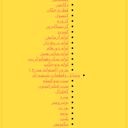
دکانتور
قطره چکان
کپسول
کروزه
کریستالیزور
کووت
لوله آزمایش
لوله درپیچ دار
لوله دورهام
لوله سانتریفیوژ
لوله میکروهماتوکریت
لوله ونوجکت
مزور (استوانه مدرج )
وسایل وقطعات شیشه ای
ست سوکسله
ست فیلتراسیون
کجلدال
مبرد
بوتیرومتر
بورت
بومه
پلیت
پیکنومتر