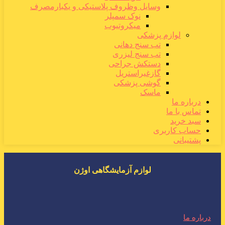
وسایل وظروف پلاستیکی و یکبارمصرف
نوک سمپلر
میکروتیوب
لوازم پزشکی
تب سنج دهانی
تب سنج لیزری
دستکش جراحی
گازغیراستریل
گوشی پزشکی
ماسک
درباره ما
تماس با ما
سبد خرید
حساب کاربری
پشتیبانی
لوازم آزمایشگاهی اوژن
درباره ما