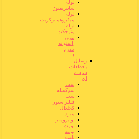
لوله
سانتریفیوژ
لوله
میکروهماتوکریت
لوله
ونوجکت
مزور
(استوانه
مدرج
)
وسایل
وقطعات
شیشه
ای
ست
سوکسله
ست
فیلتراسیون
کجلدال
مبرد
بوتیرومتر
بورت
بومه
پلیت