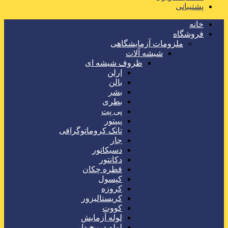
پشتیبانی
خانه
فروشگاه
ملزومات آزمایشگاهی
شیشه آلات
ظروف شیشه ای
ارلن
بالن
بشر
بطری
پی پت
پیپتور
تانک کروماتوگرافی
جار
دسیکاتور
دکانتور
قطره چکان
کپسول
کروزه
کریستالیزور
کووت
لوله آزمایش
لوله درپیچ دار