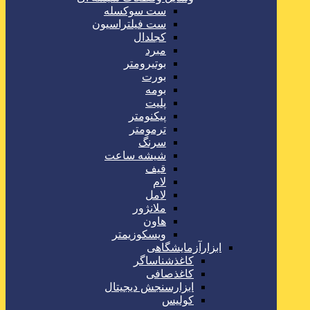
ست سوکسله
ست فیلتراسیون
کجلدال
مبرد
بوتیرومتر
بورت
بومه
پلیت
پیکنومتر
ترمومتر
سرنگ
شیشه ساعت
قیف
لام
لامل
ملانژور
هاون
ویسکوزیمتر
ابزارآزمایشگاهی
کاغذشناساگر
کاغذصافی
ابزارسنجش دیجیتال
کولیس