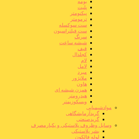
بومه
پلیت
پیکنومتر
ترمومتر
ست سوکسله
ست فیلتراسیون
سرنگ
شیشه ساعت
قیف
کجلدال
لام
لامل
مبرد
ملانژور
هاون
همزن شیشه ای
هیدرومتر
ویسکوزیمتر
موادشیمیایی
گریدآزمایشگاهی
گریدصنعتی
وسایل وظروف پلاستیکی و یکبارمصرف
بشر پلاستیکی
لوله فالکون