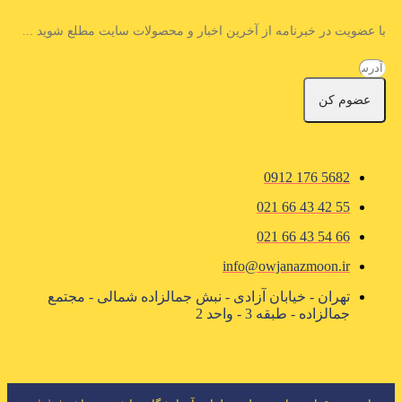
با عضویت در خبرنامه از آخرین اخبار و محصولات سایت مطلع شوید ...
عضوم کن
5682 176 0912
55 42 43 66 021
66 54 43 66 021
info@owjanazmoon.ir
تهران - خیابان آزادی - نبش جمالزاده شمالی - مجتمع
جمالزاده - طبقه 3 - واحد 2