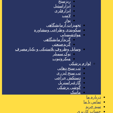
ریزسنج
ابزاراستیل
ابزارفلزی
لامپ
پوار
تجهیزات آزمایشگاهی
سکوبندی وطراحی ومشاوره
موادشیمیایی
گریدآزمایشگاهی
گریدصنعتی
وسایل وظروف پلاستیکی و یکبارمصرف
نوک سمپلر
میکروتیوب
لوازم پزشکی
تب سنج دهانی
تب سنج لیزری
دستکش جراحی
گازغیراستریل
گوشی پزشکی
ماسک
درباره ما
تماس با ما
سبد خرید
حساب کاربری