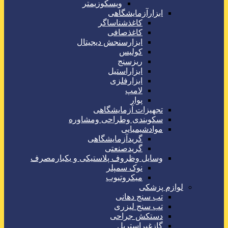
ویسکوزیمتر
ابزارآزمایشگاهی
کاغذشناساگر
کاغذصافی
ابزارسنجش دیجیتال
کولیس
ریزسنج
ابزاراستیل
ابزارفلزی
لامپ
پوار
تجهیزات آزمایشگاهی
سکوبندی وطراحی ومشاوره
موادشیمیایی
گریدآزمایشگاهی
گریدصنعتی
وسایل وظروف پلاستیکی و یکبارمصرف
نوک سمپلر
میکروتیوب
لوازم پزشکی
تب سنج دهانی
تب سنج لیزری
دستکش جراحی
گازغیراستریل