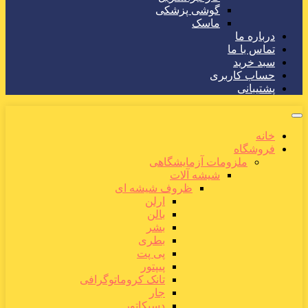
گوشی پزشکی
ماسک
درباره ما
تماس با ما
سبد خرید
حساب کاربری
پشتیبانی
خانه
فروشگاه
ملزومات آزمایشگاهی
شیشه آلات
ظروف شیشه ای
ارلن
بالن
بشر
بطری
پی پت
پیپتور
تانک کروماتوگرافی
جار
دسیکاتور