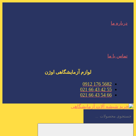
درباره ما
تماس با ما
لوازم آزمایشگاهی اوژن
5682 176 0912
55 42 43 66 021
66 54 43 66 021