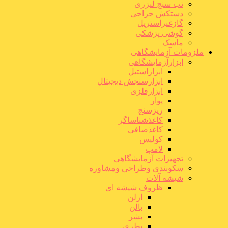
تب سنج لیزری
دستکش جراحی
گازغیراستریل
گوشی پزشکی
ماسک
ملزومات آزمایشگاهی
ابزارآزمایشگاهی
ابزاراستیل
ابزارسنجش دیجیتال
ابزارفلزی
پوار
ریزسنج
کاغذشناساگر
کاغذصافی
کولیس
لامپ
تجهیزات آزمایشگاهی
سکوبندی وطراحی ومشاوره
شیشه آلات
ظروف شیشه ای
ارلن
بالن
بشر
بطری