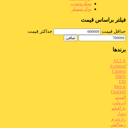
میکروتیوب
نوک سمپلر
فیلتر براساس قیمت
حداقل قیمت
حداكثر قيمت
صافی
برندها
ALLA
Citotest
D&N
EM
Merck
Quickfit
المینو
ایزولب
پارافیلم
دتول
رازوترم
زیماکس