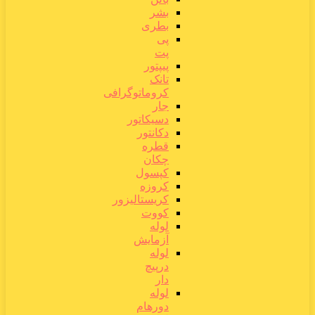
بشر
بطری
پی
پت
پیپتور
تانک
کروماتوگرافی
جار
دسیکاتور
دکانتور
قطره
چکان
کپسول
کروزه
کریستالیزور
کووت
لوله
آزمایش
لوله
درپیچ
دار
لوله
دورهام