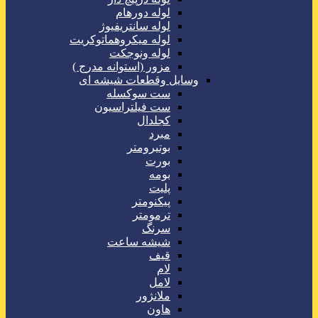
لوله دورهام
لوله سانتریفیوژ
لوله میکروهماتوکریت
لوله ونوجکت
مزور (استوانه مدرج )
وسایل وقطعات شیشه ای
ست سوکسله
ست فیلتراسیون
کجلدال
مبرد
بوتیرومتر
بورت
بومه
پلیت
پیکنومتر
ترمومتر
سرنگ
شیشه ساعت
قیف
لام
لامل
ملانژور
هاون