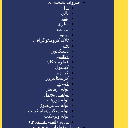
ظروف شیشه ای
ارلن
بالن
بشر
بطری
پی پت
پیپتور
تانک کروماتوگرافی
جار
دسیکاتور
دکانتور
قطره چکان
کپسول
کروزه
کریستالیزور
کووت
لوله آزمایش
لوله درپیچ دار
لوله دورهام
لوله سانتریفیوژ
لوله میکروهماتوکریت
لوله ونوجکت
مزور (استوانه مدرج )
وسایل وقطعات شیشه ای