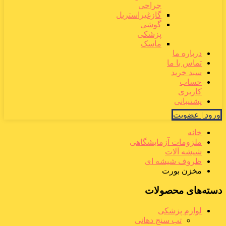
جراحی
گازغیراستریل
گوشی
پزشکی
ماسک
درباره ما
تماس با ما
سبد خرید
حساب
کاربری
پشتیبانی
ورود | عضویت
خانه
ملزومات آزمایشگاهی
شیشه آلات
ظروف شیشه ای
مخزن بورت
دسته‌های محصولات
لوازم پزشکی
تب سنج دهانی