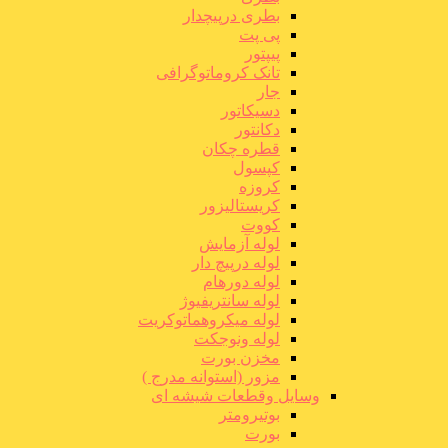
بطری درپیچدار
پی پت
پیپتور
تانک کروماتوگرافی
جار
دسیکاتور
دکانتور
قطره چکان
کپسول
کروزه
کریستالیزور
کووت
لوله آزمایش
لوله درپیچ دار
لوله دورهام
لوله سانتریفیوژ
لوله میکروهماتوکریت
لوله ونوجکت
مخزن بورت
مزور (استوانه مدرج )
وسایل وقطعات شیشه ای
بوتیرومتر
بورت