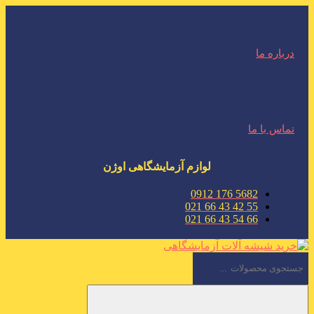
درباره ما
تماس با ما
لوازم آزمایشگاهی اوژن
5682 176 0912
55 42 43 66 021
66 54 43 66 021