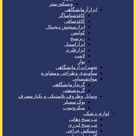
ویسکوزیمتر
ابزارآزمایشگاهی
کاغذشناساگر
کاغذصافی
ابزارسنجش دیجیتال
کولیس
ریزسنج
ابزاراستیل
ابزارفلزی
لامپ
پوار
تجهیزات آزمایشگاهی
سکوبندی وطراحی ومشاوره
موادشیمیایی
گریدآزمایشگاهی
گریدصنعتی
وسایل وظروف پلاستیکی و یکبارمصرف
نوک سمپلر
میکروتیوب
لوازم پزشکی
تب سنج دهانی
تب سنج لیزری
دستکش جراحی