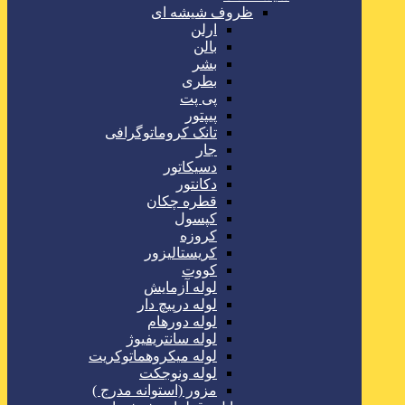
ظروف شیشه ای
ارلن
بالن
بشر
بطری
پی پت
پیپتور
تانک کروماتوگرافی
جار
دسیکاتور
دکانتور
قطره چکان
کپسول
کروزه
کریستالیزور
کووت
لوله آزمایش
لوله درپیچ دار
لوله دورهام
لوله سانتریفیوژ
لوله میکروهماتوکریت
لوله ونوجکت
مزور (استوانه مدرج )