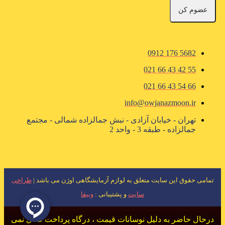
عضوم کن
5682 176 0912
55 42 43 66 021
66 54 43 66 021
info@owjanazmoon.ir
تهران - خیابان آزادی - نبش جمالزاده شمالی - مجتمع
جمالزاده - طبقه 3 - واحد 2
تمامی حقوق این سایت متعلق به لوازم آزمایشگاهی اوژن می باشد |
طراحی
سایت
و پشتیبانی :
وبیفا
درحال حاضر به دلیل نوسانات قیمت ، درگاه پرداخت فعال نمی