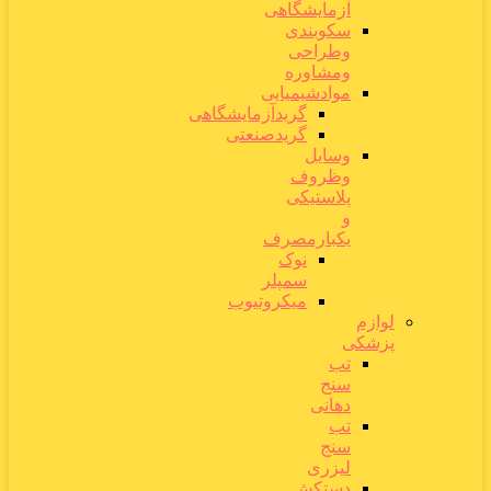
آزمایشگاهی
سکوبندی
وطراحی
ومشاوره
موادشیمیایی
گریدآزمایشگاهی
گریدصنعتی
وسایل
وظروف
پلاستیکی
و
یکبارمصرف
نوک
سمپلر
میکروتیوب
لوازم
پزشکی
تب
سنج
دهانی
تب
سنج
لیزری
دستکش