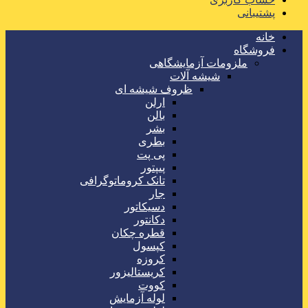
پشتیبانی
خانه
فروشگاه
ملزومات آزمایشگاهی
شیشه آلات
ظروف شیشه ای
ارلن
بالن
بشر
بطری
پی پت
پیپتور
تانک کروماتوگرافی
جار
دسیکاتور
دکانتور
قطره چکان
کپسول
کروزه
کریستالیزور
کووت
لوله آزمایش