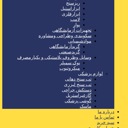
ریزسنج
ابزاراستیل
ابزارفلزی
لامپ
پوار
تجهیزات آزمایشگاهی
سکوبندی وطراحی ومشاوره
موادشیمیایی
گریدآزمایشگاهی
گریدصنعتی
وسایل وظروف پلاستیکی و یکبارمصرف
نوک سمپلر
میکروتیوب
لوازم پزشکی
تب سنج دهانی
تب سنج لیزری
دستکش جراحی
گازغیراستریل
گوشی پزشکی
ماسک
درباره ما
تماس با ما
سبد خرید
حساب کاربری