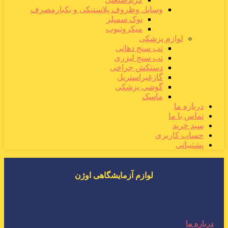
وسایل وظروف پلاستیکی و یکبارمصرف
نوک سمپلر
میکروتیوب
لوازم پزشکی
تب سنج دهانی
تب سنج لیزری
دستکش جراحی
گازغیراستریل
گوشی پزشکی
ماسک
درباره ما
تماس با ما
سبد خرید
حساب کاربری
پشتیبانی
لوازم آزمایشگاهی اوژن
درباره ما