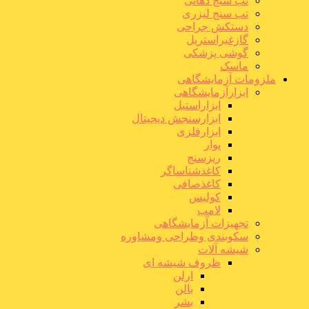
تب سنج دهانی
تب سنج لیزری
دستکش جراحی
گازغیراستریل
گوشی پزشکی
ماسک
ملزومات آزمایشگاهی
ابزارآزمایشگاهی
ابزاراستیل
ابزارسنجش دیجیتال
ابزارفلزی
پوار
ریزسنج
کاغذشناساگر
کاغذصافی
کولیس
لامپ
تجهیزات آزمایشگاهی
سکوبندی وطراحی ومشاوره
شیشه آلات
ظروف شیشه ای
ارلن
بالن
بشر