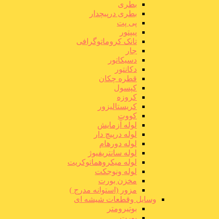
بطری
بطری درپیچدار
پی پت
پیپتور
تانک کروماتوگرافی
جار
دسیکاتور
دکانتور
قطره چکان
کپسول
کروزه
کریستالیزور
کووت
لوله آزمایش
لوله درپیچ دار
لوله دورهام
لوله سانتریفیوژ
لوله میکروهماتوکریت
لوله ونوجکت
مخزن بورت
مزور (استوانه مدرج )
وسایل وقطعات شیشه ای
بوتیرومتر
بورت