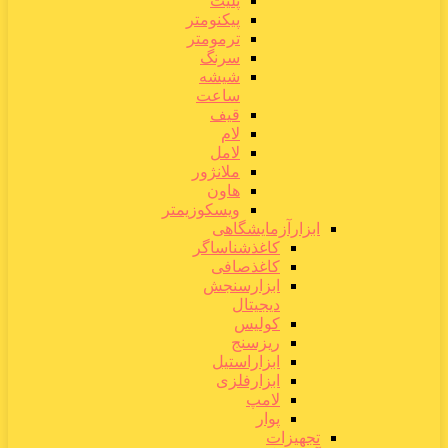
پلیت
پیکنومتر
ترمومتر
سرنگ
شیشه
ساعت
قیف
لام
لامل
ملانژور
هاون
ویسکوزیمتر
ابزارآزمایشگاهی
کاغذشناساگر
کاغذصافی
ابزارسنجش
دیجیتال
کولیس
ریزسنج
ابزاراستیل
ابزارفلزی
لامپ
پوار
تجهیزات