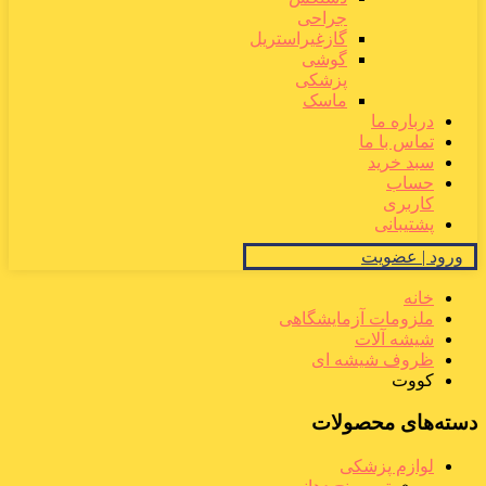
جراحی
گازغیراستریل
گوشی
پزشکی
ماسک
درباره ما
تماس با ما
سبد خرید
حساب
کاربری
پشتیبانی
ورود | عضویت
خانه
ملزومات آزمایشگاهی
شیشه آلات
ظروف شیشه ای
کووت
دسته‌های محصولات
لوازم پزشکی