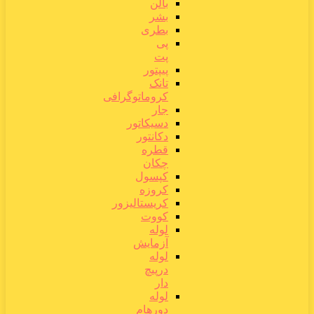
بالن
بشر
بطری
پی
پت
پیپتور
تانک
کروماتوگرافی
جار
دسیکاتور
دکانتور
قطره
چکان
کپسول
کروزه
کریستالیزور
کووت
لوله
آزمایش
لوله
درپیچ
دار
لوله
دورهام