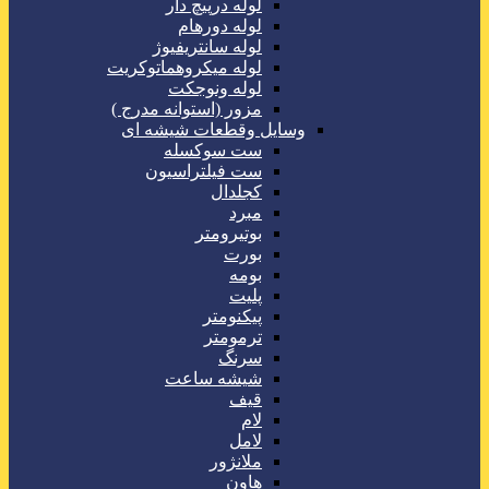
لوله درپیچ دار
لوله دورهام
لوله سانتریفیوژ
لوله میکروهماتوکریت
لوله ونوجکت
مزور (استوانه مدرج )
وسایل وقطعات شیشه ای
ست سوکسله
ست فیلتراسیون
کجلدال
مبرد
بوتیرومتر
بورت
بومه
پلیت
پیکنومتر
ترمومتر
سرنگ
شیشه ساعت
قیف
لام
لامل
ملانژور
هاون