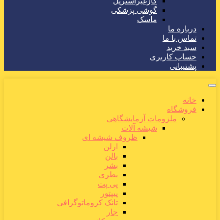
گازغیراستریل
گوشی پزشکی
ماسک
درباره ما
تماس با ما
سبد خرید
حساب کاربری
پشتیبانی
خانه
فروشگاه
ملزومات آزمایشگاهی
شیشه آلات
ظروف شیشه ای
ارلن
بالن
بشر
بطری
پی پت
پیپتور
تانک کروماتوگرافی
جار