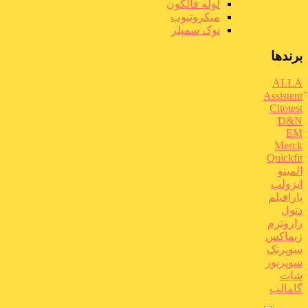
لوله فالکون
میکروتیوب
نوک سمپلر
برندها
ALLA
Citotest
D&N
EM
Merck
Quickfit
المینو
ایزولب
پارافیلم
دتول
رازوترم
زیماکس
سوپرتک
سوپریور
شات
گامالب