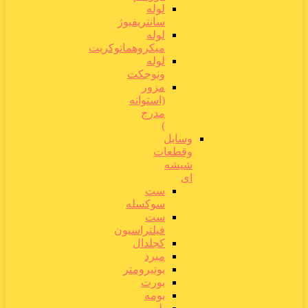
لوله
سانتریفیوژ
لوله
میکروهماتوکریت
لوله
ونوجکت
مزور
(استوانه
مدرج
)
وسایل
وقطعات
شیشه
ای
ست
سوکسله
ست
فیلتراسیون
کجلدال
مبرد
بوتیرومتر
بورت
بومه