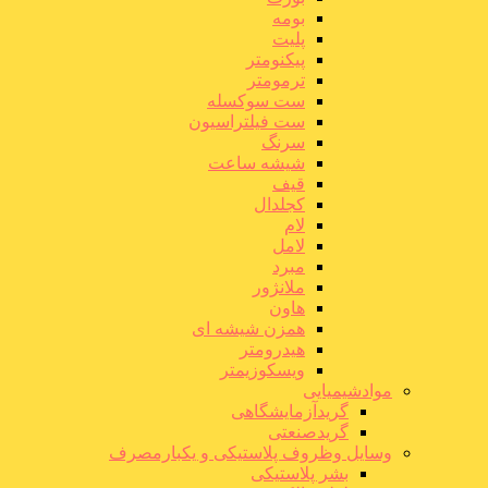
بومه
پلیت
پیکنومتر
ترمومتر
ست سوکسله
ست فیلتراسیون
سرنگ
شیشه ساعت
قیف
کجلدال
لام
لامل
مبرد
ملانژور
هاون
همزن شیشه ای
هیدرومتر
ویسکوزیمتر
موادشیمیایی
گریدآزمایشگاهی
گریدصنعتی
وسایل وظروف پلاستیکی و یکبارمصرف
بشر پلاستیکی