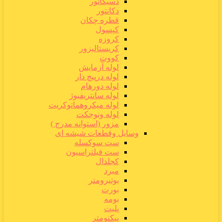
دسیکاتور
دکانتور
قطره چکان
کپسول
کروزه
کریستالیزور
کووت
لوله آزمایش
لوله درپیچ دار
لوله دورهام
لوله سانتریفیوژ
لوله میکروهماتوکریت
لوله ونوجکت
مزور (استوانه مدرج )
وسایل وقطعات شیشه ای
ست سوکسله
ست فیلتراسیون
کجلدال
مبرد
بوتیرومتر
بورت
بومه
پلیت
پیکنومتر