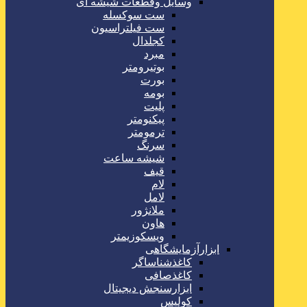
وسایل وقطعات شیشه ای
ست سوکسله
ست فیلتراسیون
کجلدال
مبرد
بوتیرومتر
بورت
بومه
پلیت
پیکنومتر
ترمومتر
سرنگ
شیشه ساعت
قیف
لام
لامل
ملانژور
هاون
ویسکوزیمتر
ابزارآزمایشگاهی
کاغذشناساگر
کاغذصافی
ابزارسنجش دیجیتال
کولیس