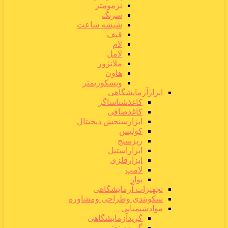
ترمومتر
سرنگ
شیشه ساعت
قیف
لام
لامل
ملانژور
هاون
ویسکوزیمتر
ابزارآزمایشگاهی
کاغذشناساگر
کاغذصافی
ابزارسنجش دیجیتال
کولیس
ریزسنج
ابزاراستیل
ابزارفلزی
لامپ
پوار
تجهیزات آزمایشگاهی
سکوبندی وطراحی ومشاوره
موادشیمیایی
گریدآزمایشگاهی
گریدصنعتی