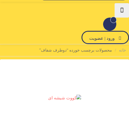
ورود | عضویت
نه
محصولات برچسب خورده “دوطرف شفاف”