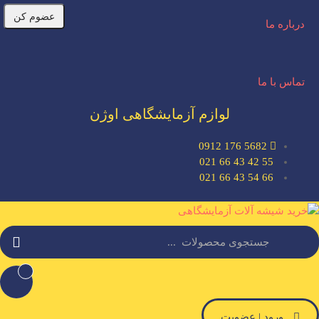
عضوم کن
درباره ما
تماس با ما
لوازم آزمایشگاهی اوژن
5682 176 0912
55 42 43 66 021
66 54 43 66 021
ورود | عضویت