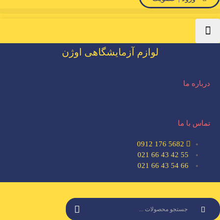
لوازم آزمایشگاهی اوژن
درباره ما
تماس با ما
5682 176 0912
55 42 43 66 021
66 54 43 66 021