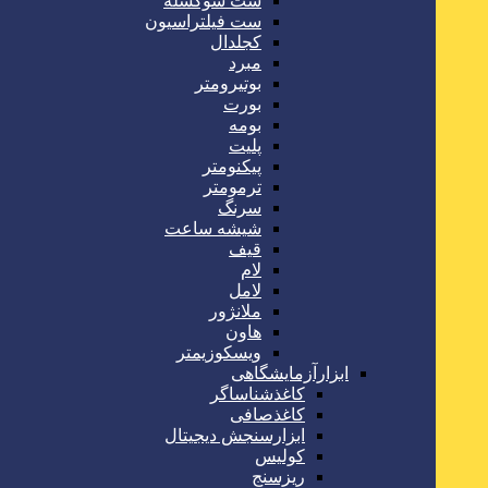
ست سوکسله
ست فیلتراسیون
کجلدال
مبرد
بوتیرومتر
بورت
بومه
پلیت
پیکنومتر
ترمومتر
سرنگ
شیشه ساعت
قیف
لام
لامل
ملانژور
هاون
ویسکوزیمتر
ابزارآزمایشگاهی
کاغذشناساگر
کاغذصافی
ابزارسنجش دیجیتال
کولیس
ریزسنج