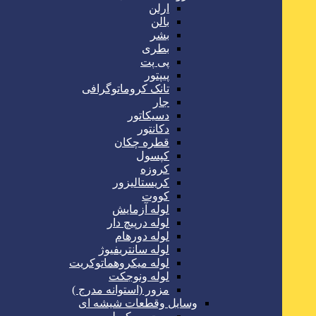
ارلن
بالن
بشر
بطری
پی پت
پیپتور
تانک کروماتوگرافی
جار
دسیکاتور
دکانتور
قطره چکان
کپسول
کروزه
کریستالیزور
کووت
لوله آزمایش
لوله درپیچ دار
لوله دورهام
لوله سانتریفیوژ
لوله میکروهماتوکریت
لوله ونوجکت
مزور (استوانه مدرج )
وسایل وقطعات شیشه ای