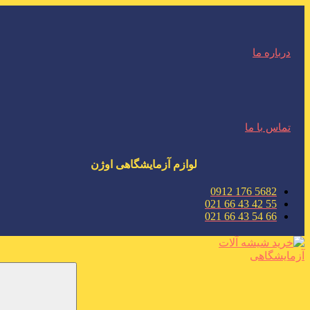
درباره ما
تماس با ما
لوازم آزمایشگاهی اوژن
5682 176 0912
55 42 43 66 021
66 54 43 66 021