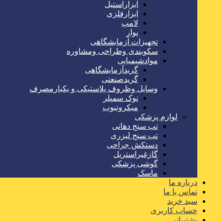
ابزاراستیل
ابزارفلزی
لامپ
پوار
تجهیزات آزمایشگاهی
سکوبندی وطراحی ومشاوره
موادشیمیایی
گریدآزمایشگاهی
گریدصنعتی
وسایل وظروف پلاستیکی و یکبارمصرف
نوک سمپلر
میکروتیوب
لوازم پزشکی
تب سنج دهانی
تب سنج لیزری
دستکش جراحی
گازغیراستریل
گوشی پزشکی
ماسک
درباره ما
تماس با ما
سبد خرید
حساب کاربری
پشتیبانی