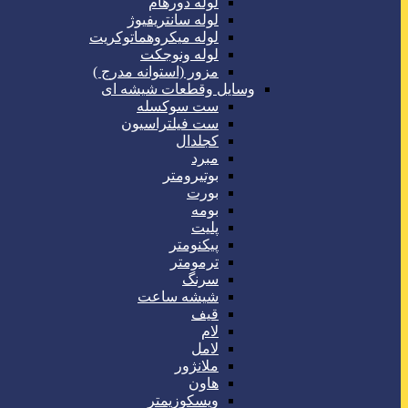
لوله دورهام
لوله سانتریفیوژ
لوله میکروهماتوکریت
لوله ونوجکت
مزور (استوانه مدرج )
وسایل وقطعات شیشه ای
ست سوکسله
ست فیلتراسیون
کجلدال
مبرد
بوتیرومتر
بورت
بومه
پلیت
پیکنومتر
ترمومتر
سرنگ
شیشه ساعت
قیف
لام
لامل
ملانژور
هاون
ویسکوزیمتر