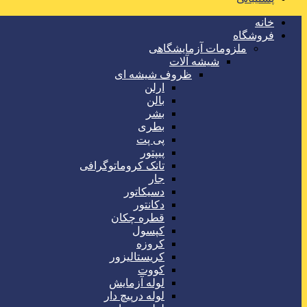
خانه
فروشگاه
ملزومات آزمایشگاهی
شیشه آلات
ظروف شیشه ای
ارلن
بالن
بشر
بطری
پی پت
پیپتور
تانک کروماتوگرافی
جار
دسیکاتور
دکانتور
قطره چکان
کپسول
کروزه
کریستالیزور
کووت
لوله آزمایش
لوله درپیچ دار