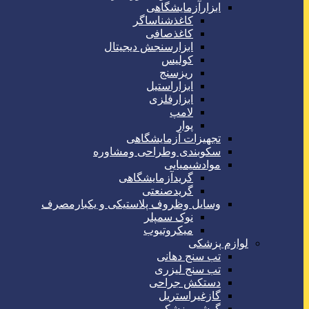
ابزارآزمایشگاهی
کاغذشناساگر
کاغذصافی
ابزارسنجش دیجیتال
کولیس
ریزسنج
ابزاراستیل
ابزارفلزی
لامپ
پوار
تجهیزات آزمایشگاهی
سکوبندی وطراحی ومشاوره
موادشیمیایی
گریدآزمایشگاهی
گریدصنعتی
وسایل وظروف پلاستیکی و یکبارمصرف
نوک سمپلر
میکروتیوب
لوازم پزشکی
تب سنج دهانی
تب سنج لیزری
دستکش جراحی
گازغیراستریل
گوشی پزشکی