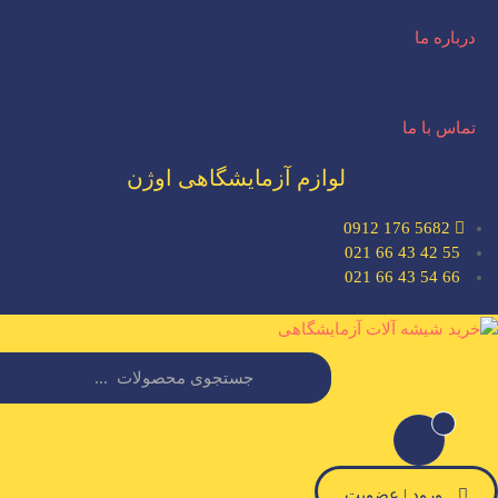
درباره ما
تماس با ما
لوازم آزمایشگاهی اوژن
5682 176 0912
55 42 43 66 021
66 54 43 66 021
ورود | عضویت