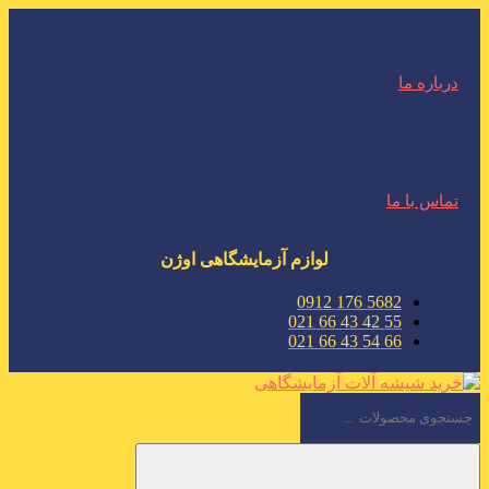
درباره ما
تماس با ما
لوازم آزمایشگاهی اوژن
5682 176 0912
55 42 43 66 021
66 54 43 66 021