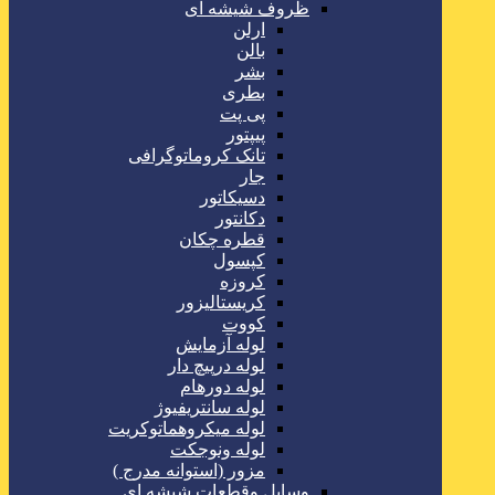
ظروف شیشه ای
ارلن
بالن
بشر
بطری
پی پت
پیپتور
تانک کروماتوگرافی
جار
دسیکاتور
دکانتور
قطره چکان
کپسول
کروزه
کریستالیزور
کووت
لوله آزمایش
لوله درپیچ دار
لوله دورهام
لوله سانتریفیوژ
لوله میکروهماتوکریت
لوله ونوجکت
مزور (استوانه مدرج )
وسایل وقطعات شیشه ای