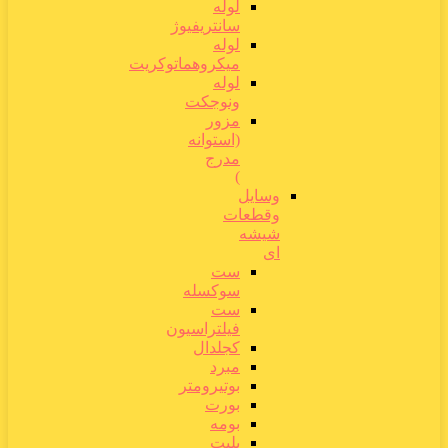
لوله
سانتریفیوژ
لوله
میکروهماتوکریت
لوله
ونوجکت
مزور
(استوانه
مدرج
)
وسایل
وقطعات
شیشه
ای
ست
سوکسله
ست
فیلتراسیون
کجلدال
مبرد
بوتیرومتر
بورت
بومه
پلیت