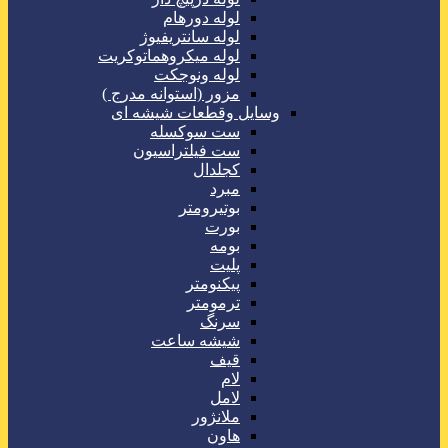
لوله دورهام
لوله سانتریفیوژ
لوله میکروهماتوکریت
لوله ونوجکت
مزور (استوانه مدرج )
وسایل وقطعات شیشه ای
ست سوکسله
ست فیلتراسیون
کجلدال
مبرد
بوتیرومتر
بورت
بومه
پلیت
پیکنومتر
ترمومتر
سرنگ
شیشه ساعت
قیف
لام
لامل
ملانژور
هاون