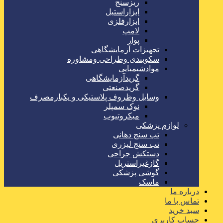
ریزسنج
ابزاراستیل
ابزارفلزی
لامپ
پوار
تجهیزات آزمایشگاهی
سکوبندی وطراحی ومشاوره
موادشیمیایی
گریدآزمایشگاهی
گریدصنعتی
وسایل وظروف پلاستیکی و یکبارمصرف
نوک سمپلر
میکروتیوب
لوازم پزشکی
تب سنج دهانی
تب سنج لیزری
دستکش جراحی
گازغیراستریل
گوشی پزشکی
ماسک
درباره ما
تماس با ما
سبد خرید
حساب کاربری