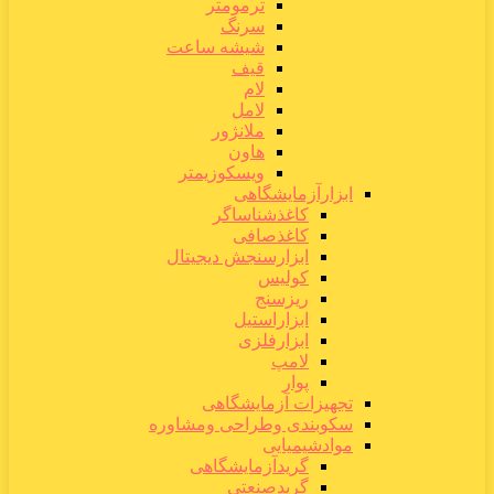
ترمومتر
سرنگ
شیشه ساعت
قیف
لام
لامل
ملانژور
هاون
ویسکوزیمتر
ابزارآزمایشگاهی
کاغذشناساگر
کاغذصافی
ابزارسنجش دیجیتال
کولیس
ریزسنج
ابزاراستیل
ابزارفلزی
لامپ
پوار
تجهیزات آزمایشگاهی
سکوبندی وطراحی ومشاوره
موادشیمیایی
گریدآزمایشگاهی
گریدصنعتی