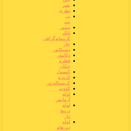
بشر
بطری
پی
پت
پیپتور
تانک
کروماتوگرافی
جار
دسیکاتور
دکانتور
قطره
چکان
کپسول
کروزه
کریستالیزور
کووت
لوله
آزمایش
لوله
درپیچ
دار
لوله
دورهام