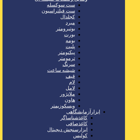
ست سوکسله
ست فیلتراسیون
کجلدال
مبرد
بوتیرومتر
بورت
بومه
پلیت
پیکنومتر
ترمومتر
سرنگ
شیشه ساعت
قیف
لام
لامل
ملانژور
هاون
ویسکوزیمتر
ابزارآزمایشگاهی
کاغذشناساگر
کاغذصافی
ابزارسنجش دیجیتال
کولیس