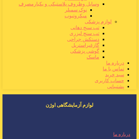
وسایل وظروف پلاستیکی و یکبارمصرف
نوک سمپلر
میکروتیوب
لوازم پزشکی
تب سنج دهانی
تب سنج لیزری
دستکش جراحی
گازغیراستریل
گوشی پزشکی
ماسک
درباره ما
تماس با ما
سبد خرید
حساب کاربری
پشتیبانی
لوازم آزمایشگاهی اوژن
درباره ما