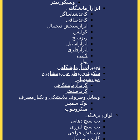
ویسکوزیمتر
ابزارآزمایشگاهی
کاغذشناساگر
کاغذصافی
ابزارسنجش دیجیتال
کولیس
ریزسنج
ابزاراستیل
ابزارفلزی
لامپ
پوار
تجهیزات آزمایشگاهی
سکوبندی وطراحی ومشاوره
موادشیمیایی
گریدآزمایشگاهی
گریدصنعتی
وسایل وظروف پلاستیکی و یکبارمصرف
نوک سمپلر
میکروتیوب
لوازم پزشکی
تب سنج دهانی
تب سنج لیزری
دستکش جراحی
گازغیراستریل