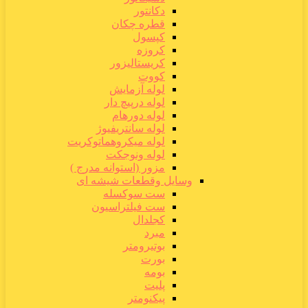
دکانتور
قطره چکان
کپسول
کروزه
کریستالیزور
کووت
لوله آزمایش
لوله درپیچ دار
لوله دورهام
لوله سانتریفیوژ
لوله میکروهماتوکریت
لوله ونوجکت
مزور (استوانه مدرج )
وسایل وقطعات شیشه ای
ست سوکسله
ست فیلتراسیون
کجلدال
مبرد
بوتیرومتر
بورت
بومه
پلیت
پیکنومتر