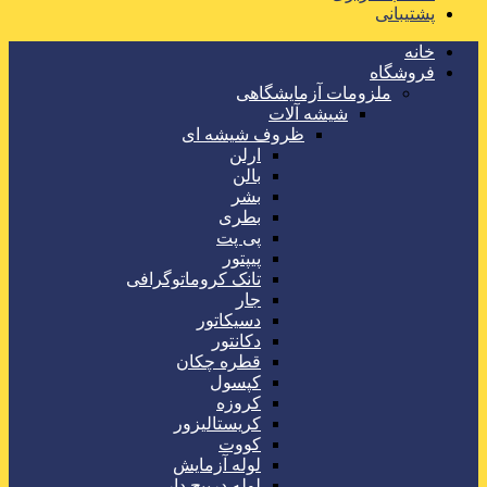
پشتیبانی
خانه
فروشگاه
ملزومات آزمایشگاهی
شیشه آلات
ظروف شیشه ای
ارلن
بالن
بشر
بطری
پی پت
پیپتور
تانک کروماتوگرافی
جار
دسیکاتور
دکانتور
قطره چکان
کپسول
کروزه
کریستالیزور
کووت
لوله آزمایش
لوله درپیچ دار