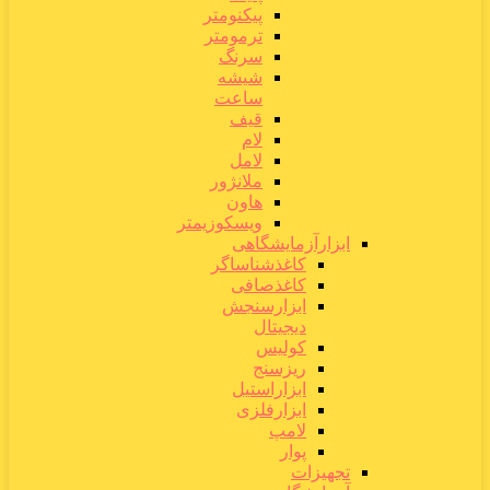
پیکنومتر
ترمومتر
سرنگ
شیشه
ساعت
قیف
لام
لامل
ملانژور
هاون
ویسکوزیمتر
ابزارآزمایشگاهی
کاغذشناساگر
کاغذصافی
ابزارسنجش
دیجیتال
کولیس
ریزسنج
ابزاراستیل
ابزارفلزی
لامپ
پوار
تجهیزات