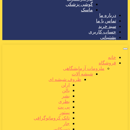
گوشی پزشکی
ماسک
درباره ما
تماس با ما
سبد خرید
حساب کاربری
پشتیبانی
خانه
فروشگاه
ملزومات آزمایشگاهی
شیشه آلات
ظروف شیشه ای
ارلن
بالن
بشر
بطری
پی پت
پیپتور
تانک کروماتوگرافی
جار
دسیکاتور