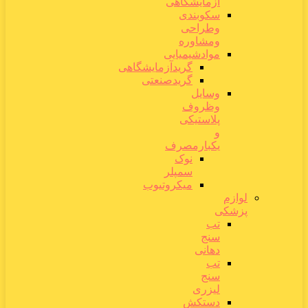
آزمایشگاهی
سکوبندی
وطراحی
ومشاوره
موادشیمیایی
گریدآزمایشگاهی
گریدصنعتی
وسایل
وظروف
پلاستیکی
و
یکبارمصرف
نوک
سمپلر
میکروتیوب
لوازم
پزشکی
تب
سنج
دهانی
تب
سنج
لیزری
دستکش