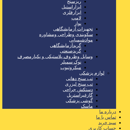
ریزسنج
ابزاراستیل
ابزارفلزی
لامپ
پوار
تجهیزات آزمایشگاهی
سکوبندی وطراحی ومشاوره
موادشیمیایی
گریدآزمایشگاهی
گریدصنعتی
وسایل وظروف پلاستیکی و یکبارمصرف
نوک سمپلر
میکروتیوب
لوازم پزشکی
تب سنج دهانی
تب سنج لیزری
دستکش جراحی
گازغیراستریل
گوشی پزشکی
ماسک
درباره ما
تماس با ما
سبد خرید
حساب کاربری