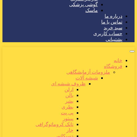
گوشی پزشکی
ماسک
درباره ما
تماس با ما
سبد خرید
حساب کاربری
پشتیبانی
خانه
فروشگاه
ملزومات آزمایشگاهی
شیشه آلات
ظروف شیشه ای
ارلن
بالن
بشر
بطری
پی پت
پیپتور
تانک کروماتوگرافی
جار
دسیکاتور