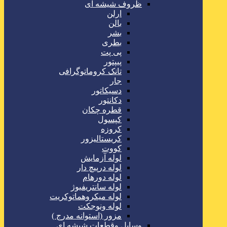
ظروف شیشه ای
ارلن
بالن
بشر
بطری
پی پت
پیپتور
تانک کروماتوگرافی
جار
دسیکاتور
دکانتور
قطره چکان
کپسول
کروزه
کریستالیزور
کووت
لوله آزمایش
لوله درپیچ دار
لوله دورهام
لوله سانتریفیوژ
لوله میکروهماتوکریت
لوله ونوجکت
مزور (استوانه مدرج )
وسایل وقطعات شیشه ای