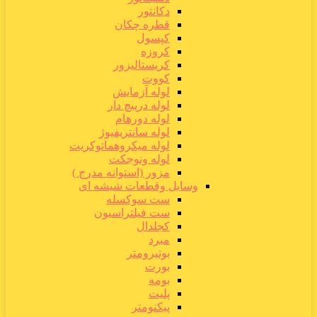
دکانتور
قطره چکان
کپسول
کروزه
کریستالیزور
کووت
لوله آزمایش
لوله درپیچ دار
لوله دورهام
لوله سانتریفیوژ
لوله میکروهماتوکریت
لوله ونوجکت
مزور (استوانه مدرج )
وسایل وقطعات شیشه ای
ست سوکسله
ست فیلتراسیون
کجلدال
مبرد
بوتیرومتر
بورت
بومه
پلیت
پیکنومتر