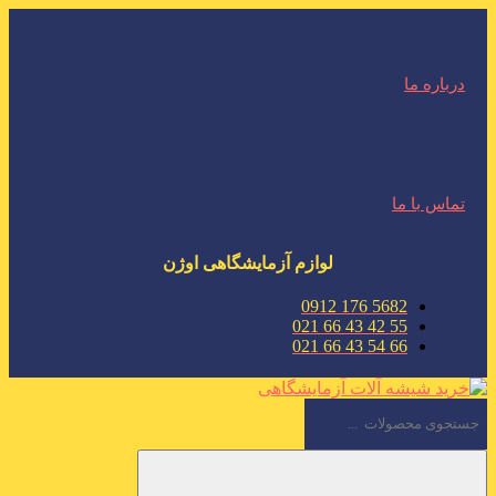
درباره ما
تماس با ما
لوازم آزمایشگاهی اوژن
5682 176 0912
55 42 43 66 021
66 54 43 66 021