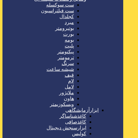
ست سوکسله
ست فیلتراسیون
کجلدال
مبرد
بوتیرومتر
بورت
بومه
پلیت
پیکنومتر
ترمومتر
سرنگ
شیشه ساعت
قیف
لام
لامل
ملانژور
هاون
ویسکوزیمتر
ابزارآزمایشگاهی
کاغذشناساگر
کاغذصافی
ابزارسنجش دیجیتال
کولیس