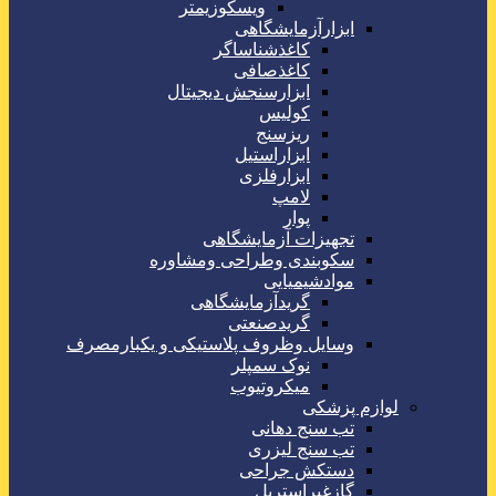
ویسکوزیمتر
ابزارآزمایشگاهی
کاغذشناساگر
کاغذصافی
ابزارسنجش دیجیتال
کولیس
ریزسنج
ابزاراستیل
ابزارفلزی
لامپ
پوار
تجهیزات آزمایشگاهی
سکوبندی وطراحی ومشاوره
موادشیمیایی
گریدآزمایشگاهی
گریدصنعتی
وسایل وظروف پلاستیکی و یکبارمصرف
نوک سمپلر
میکروتیوب
لوازم پزشکی
تب سنج دهانی
تب سنج لیزری
دستکش جراحی
گازغیراستریل