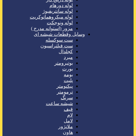
لوله دورهام
لوله سانتریفیوژ
لوله میکروهماتوکریت
لوله ونوجکت
مزور (استوانه مدرج )
وسایل وقطعات شیشه ای
ست سوکسله
ست فیلتراسیون
کجلدال
مبرد
بوتیرومتر
بورت
بومه
پلیت
پیکنومتر
ترمومتر
سرنگ
شیشه ساعت
قیف
لام
لامل
ملانژور
هاون