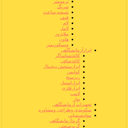
ترمومتر
سرنگ
شیشه ساعت
قیف
لام
لامل
ملانژور
هاون
ویسکوزیمتر
ابزارآزمایشگاهی
کاغذشناساگر
کاغذصافی
ابزارسنجش دیجیتال
کولیس
ریزسنج
ابزاراستیل
ابزارفلزی
لامپ
پوار
تجهیزات آزمایشگاهی
سکوبندی وطراحی ومشاوره
موادشیمیایی
گریدآزمایشگاهی
گریدصنعتی