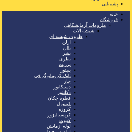
پشتیبانی
خانه
فروشگاه
ملزومات آزمایشگاهی
شیشه آلات
ظروف شیشه ای
ارلن
بالن
بشر
بطری
پی پت
پیپتور
تانک کروماتوگرافی
جار
دسیکاتور
دکانتور
قطره چکان
کپسول
کروزه
کریستالیزور
کووت
لوله آزمایش
لوله درپیچ دار