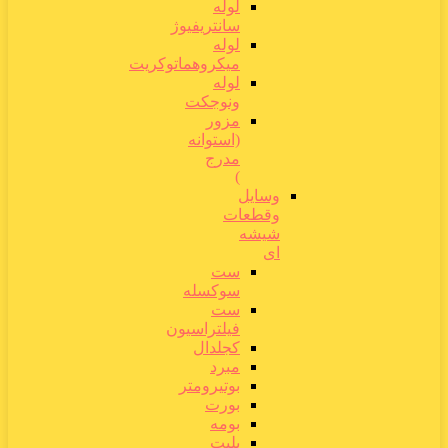
لوله
سانتریفیوژ
لوله
میکروهماتوکریت
لوله
ونوجکت
مزور
(استوانه
مدرج
)
وسایل
وقطعات
شیشه
ای
ست
سوکسله
ست
فیلتراسیون
کجلدال
مبرد
بوتیرومتر
بورت
بومه
پلیت