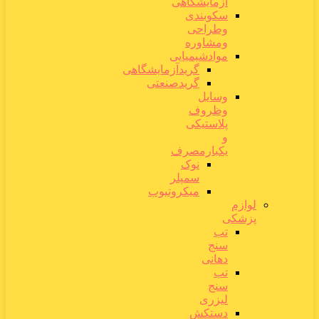
آزمایشگاهی
سکوبندی
وطراحی
ومشاوره
موادشیمیایی
گریدآزمایشگاهی
گریدصنعتی
وسایل
وظروف
پلاستیکی
و
یکبارمصرف
نوک
سمپلر
میکروتیوب
لوازم
پزشکی
تب
سنج
دهانی
تب
سنج
لیزری
دستکش