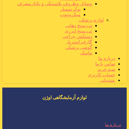
وسایل وظروف پلاستیکی و یکبارمصرف
نوک سمپلر
میکروتیوب
لوازم پزشکی
تب سنج دهانی
تب سنج لیزری
دستکش جراحی
گازغیراستریل
گوشی پزشکی
ماسک
درباره ما
تماس با ما
سبد خرید
حساب کاربری
پشتیبانی
لوازم آزمایشگاهی اوژن
درباره ما