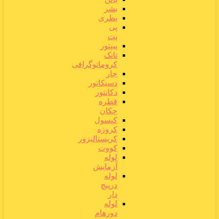
بشر
بطری
پی
پت
پیپتور
تانک
کروماتوگرافی
جار
دسیکاتور
دکانتور
قطره
چکان
کپسول
کروزه
کریستالیزور
کووت
لوله
آزمایش
لوله
درپیچ
دار
لوله
دورهام