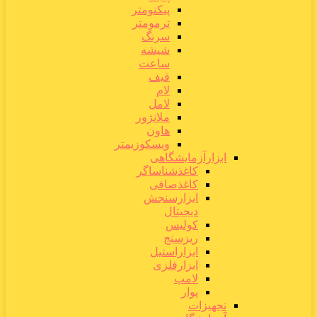
پیکنومتر
ترمومتر
سرنگ
شیشه
ساعت
قیف
لام
لامل
ملانژور
هاون
ویسکوزیمتر
ابزارآزمایشگاهی
کاغذشناساگر
کاغذصافی
ابزارسنجش
دیجیتال
کولیس
ریزسنج
ابزاراستیل
ابزارفلزی
لامپ
پوار
تجهیزات