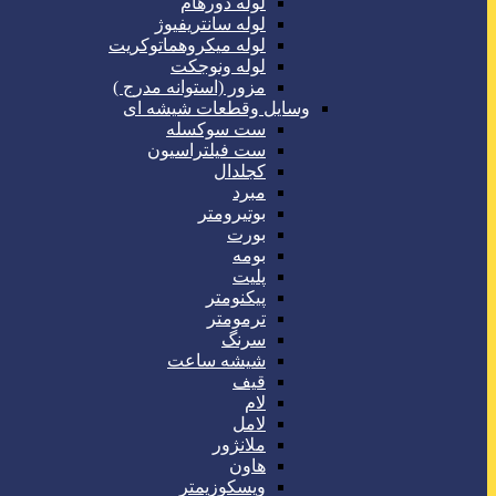
لوله دورهام
لوله سانتریفیوژ
لوله میکروهماتوکریت
لوله ونوجکت
مزور (استوانه مدرج )
وسایل وقطعات شیشه ای
ست سوکسله
ست فیلتراسیون
کجلدال
مبرد
بوتیرومتر
بورت
بومه
پلیت
پیکنومتر
ترمومتر
سرنگ
شیشه ساعت
قیف
لام
لامل
ملانژور
هاون
ویسکوزیمتر