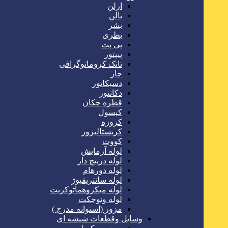
ارلن
بالن
بشر
بطری
پی پت
پیپتور
تانک کروماتوگرافی
جار
دسیکاتور
دکانتور
قطره چکان
کپسول
کروزه
کریستالیزور
کووت
لوله آزمایش
لوله درپیچ دار
لوله دورهام
لوله سانتریفیوژ
لوله میکروهماتوکریت
لوله ونوجکت
مزور (استوانه مدرج )
وسایل وقطعات شیشه ای