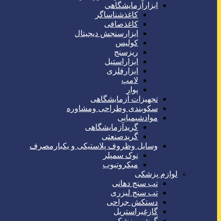
ابزارآزمایشگاهی
کاغذشناساگر
کاغذصافی
ابزارسنجش دیجیتال
کولیس
ریزسنج
ابزاراستیل
ابزارفلزی
لامپ
پوار
تجهیزات آزمایشگاهی
سکوبندی وطراحی ومشاوره
موادشیمیایی
گریدآزمایشگاهی
گریدصنعتی
وسایل وظروف پلاستیکی و یکبارمصرف
نوک سمپلر
میکروتیوب
لوازم پزشکی
تب سنج دهانی
تب سنج لیزری
دستکش جراحی
گازغیراستریل
گوشی پزشکی