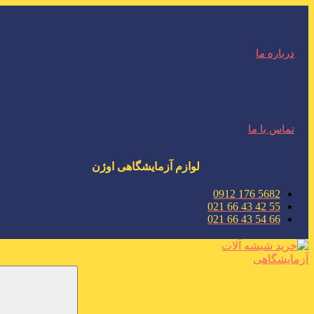
درباره ما
تماس با ما
لوازم آزمایشگاهی اوژن
5682 176 0912
55 42 43 66 021
66 54 43 66 021