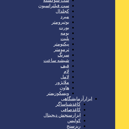
ست سوکسله
ست فیلتراسیون
کجلدال
مبرد
بوتیرومتر
بورت
بومه
پلیت
پیکنومتر
ترمومتر
سرنگ
شیشه ساعت
قیف
لام
لامل
ملانژور
هاون
ویسکوزیمتر
ابزارآزمایشگاهی
کاغذشناساگر
کاغذصافی
ابزارسنجش دیجیتال
کولیس
ریزسنج