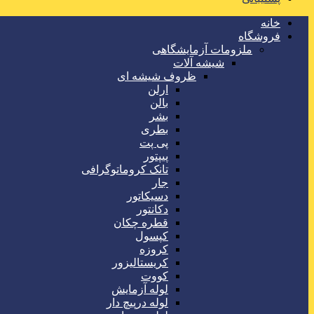
خانه
فروشگاه
ملزومات آزمایشگاهی
شیشه آلات
ظروف شیشه ای
ارلن
بالن
بشر
بطری
پی پت
پیپتور
تانک کروماتوگرافی
جار
دسیکاتور
دکانتور
قطره چکان
کپسول
کروزه
کریستالیزور
کووت
لوله آزمایش
لوله درپیچ دار