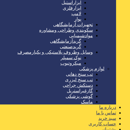
ابزاراستیل
ابزارفلزی
لامپ
پوار
تجهیزات آزمایشگاهی
سکوبندی وطراحی ومشاوره
موادشیمیایی
گریدآزمایشگاهی
گریدصنعتی
وسایل وظروف پلاستیکی و یکبارمصرف
نوک سمپلر
میکروتیوب
لوازم پزشکی
تب سنج دهانی
تب سنج لیزری
دستکش جراحی
گازغیراستریل
گوشی پزشکی
ماسک
درباره ما
تماس با ما
سبد خرید
حساب کاربری
پشتیبانی