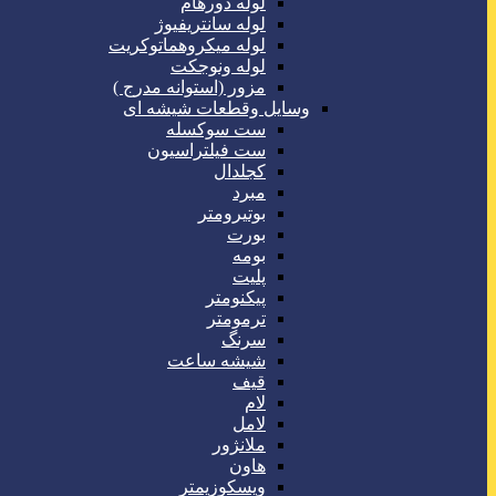
لوله دورهام
لوله سانتریفیوژ
لوله میکروهماتوکریت
لوله ونوجکت
مزور (استوانه مدرج )
وسایل وقطعات شیشه ای
ست سوکسله
ست فیلتراسیون
کجلدال
مبرد
بوتیرومتر
بورت
بومه
پلیت
پیکنومتر
ترمومتر
سرنگ
شیشه ساعت
قیف
لام
لامل
ملانژور
هاون
ویسکوزیمتر