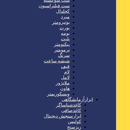
ست سوکسله
ست فیلتراسیون
کجلدال
مبرد
بوتیرومتر
بورت
بومه
پلیت
پیکنومتر
ترمومتر
سرنگ
شیشه ساعت
قیف
لام
لامل
ملانژور
هاون
ویسکوزیمتر
ابزارآزمایشگاهی
کاغذشناساگر
کاغذصافی
ابزارسنجش دیجیتال
کولیس
ریزسنج