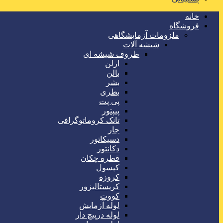
خانه
فروشگاه
ملزومات آزمایشگاهی
شیشه آلات
ظروف شیشه ای
ارلن
بالن
بشر
بطری
پی پت
پیپتور
تانک کروماتوگرافی
جار
دسیکاتور
دکانتور
قطره چکان
کپسول
کروزه
کریستالیزور
کووت
لوله آزمایش
لوله درپیچ دار