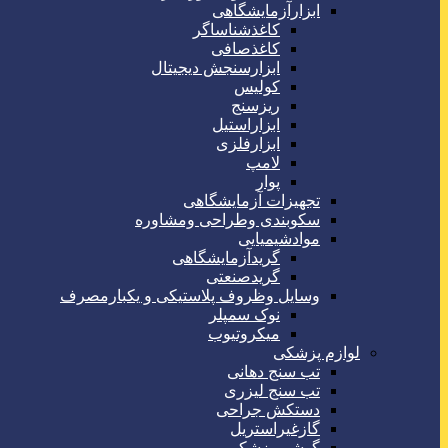
ابزارآزمایشگاهی
کاغذشناساگر
کاغذصافی
ابزارسنجش دیجیتال
کولیس
ریزسنج
ابزاراستیل
ابزارفلزی
لامپ
پوار
تجهیزات آزمایشگاهی
سکوبندی وطراحی ومشاوره
موادشیمیایی
گریدآزمایشگاهی
گریدصنعتی
وسایل وظروف پلاستیکی و یکبارمصرف
نوک سمپلر
میکروتیوب
لوازم پزشکی
تب سنج دهانی
تب سنج لیزری
دستکش جراحی
گازغیراستریل
گوشی پزشکی