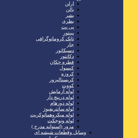
ارلن
بالن
بشر
بطری
پی پت
پیپتور
تانک کروماتوگرافی
جار
دسیکاتور
دکانتور
قطره چکان
کپسول
کروزه
کریستالیزور
کووت
لوله آزمایش
لوله درپیچ دار
لوله دورهام
لوله سانتریفیوژ
لوله میکروهماتوکریت
لوله ونوجکت
مزور (استوانه مدرج )
وسایل وقطعات شیشه ای