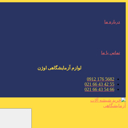
درباره ما
تماس با ما
لوازم آزمایشگاهی اوژن
5682 176 0912
55 42 43 66 021
66 54 43 66 021