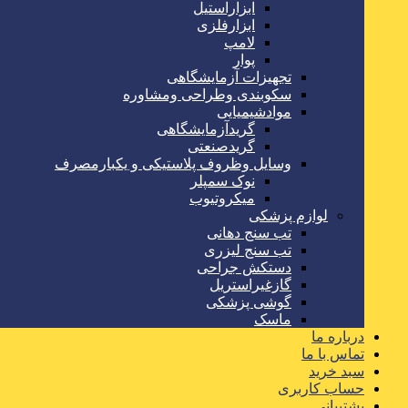
ابزاراستیل
ابزارفلزی
لامپ
پوار
تجهیزات آزمایشگاهی
سکوبندی وطراحی ومشاوره
موادشیمیایی
گریدآزمایشگاهی
گریدصنعتی
وسایل وظروف پلاستیکی و یکبارمصرف
نوک سمپلر
میکروتیوب
لوازم پزشکی
تب سنج دهانی
تب سنج لیزری
دستکش جراحی
گازغیراستریل
گوشی پزشکی
ماسک
درباره ما
تماس با ما
سبد خرید
حساب کاربری
پشتیبانی